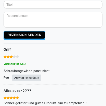
5
5
5
5
5
Anzeigename
Bewertungssternen
Bewertungssternen
Bewertungssternen
Bewertungssternen
Bewertungssternen
(optional)
Titel
Rezensionstext
REZENSION SENDEN
Griff
Verifizierter Kauf
Schraubengewinde passt nicht
Petr
Antwort hinzufügen
Alles super ????
Schnell geliefert und gutes Produkt. Nur zu empfehlen!!!