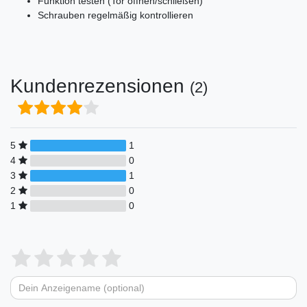
Funktion testen (Tor öffnen/schließen)
Schrauben regelmäßig kontrollieren
Kundenrezensionen
(2)
5
1
4
0
3
1
2
0
1
0
Bewertungssterne
1
2
3
4
5
von
von
von
von
von
Dein
Platzhalter