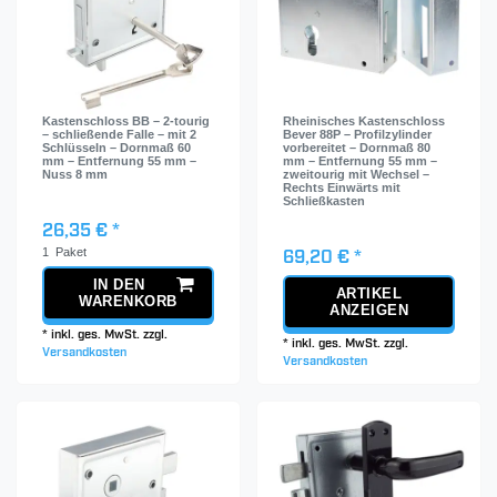
Kastenschloss BB – 2-tourig
Rheinisches Kastenschloss
– schließende Falle – mit 2
Bever 88P – Profilzylinder
Schlüsseln – Dornmaß 60
vorbereitet – Dornmaß 80
mm – Entfernung 55 mm –
mm – Entfernung 55 mm –
Nuss 8 mm
zweitourig mit Wechsel –
Rechts Einwärts mit
Schließkasten
26,35 € *
1
Paket
69,20 € *
IN DEN
ARTIKEL
WARENKORB
ANZEIGEN
*
inkl. ges. MwSt.
zzgl.
*
inkl. ges. MwSt.
zzgl.
Versandkosten
Versandkosten