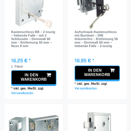
Kastenschloss BB – 2-tourig
Aufschraub-Kastenschloss
– hebende Falle – mit 2
mit Buntbart – DIN
Schlüsseln – Dornmaß 60
links/rechts – Entfernung 55
mm – Entfernung 55 mm –
mm – Dornmaß 60 mm –
Nuss 8 mm
hebende Falle – 2-tourig
16,25 € *
18,95 € *
1
Paket
IN DEN
WARENKORB
IN DEN
WARENKORB
*
inkl. ges. MwSt.
zzgl.
*
inkl. ges. MwSt.
zzgl.
Versandkosten
Versandkosten