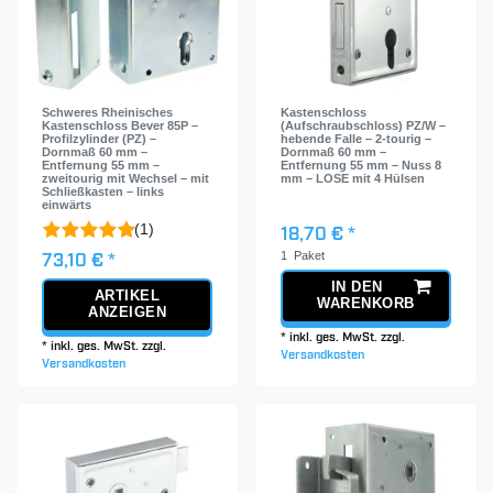
Schweres Rheinisches
Kastenschloss
Kastenschloss Bever 85P –
(Aufschraubschloss) PZ/W –
Profilzylinder (PZ) –
hebende Falle – 2-tourig –
Dornmaß 60 mm –
Dornmaß 60 mm –
Entfernung 55 mm –
Entfernung 55 mm – Nuss 8
zweitourig mit Wechsel – mit
mm – LOSE mit 4 Hülsen
Schließkasten – links
einwärts
(1)
18,70 € *
1
Paket
73,10 € *
IN DEN
ARTIKEL
WARENKORB
ANZEIGEN
*
inkl. ges. MwSt.
zzgl.
*
inkl. ges. MwSt.
zzgl.
Versandkosten
Versandkosten