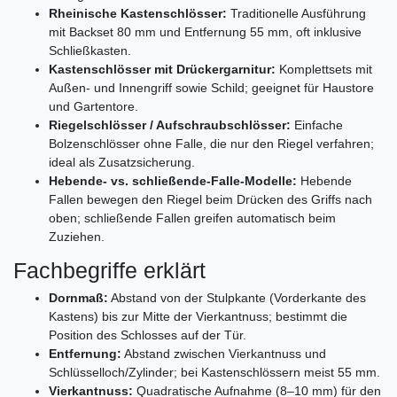
Rheinische Kastenschlösser:
Traditionelle Ausführung
mit Backset 80 mm und Entfernung 55 mm, oft inklusive
Schließkasten.
Kastenschlösser mit Drückergarnitur:
Komplettsets mit
Außen- und Innengriff sowie Schild; geeignet für Haustore
und Gartentore.
Riegelschlösser / Aufschraubschlösser:
Einfache
Bolzenschlösser ohne Falle, die nur den Riegel verfahren;
ideal als Zusatzsicherung.
Hebende- vs. schließende‑Falle‑Modelle:
Hebende
Fallen bewegen den Riegel beim Drücken des Griffs nach
oben; schließende Fallen greifen automatisch beim
Zuziehen.
Fachbegriffe erklärt
Dornmaß:
Abstand von der Stulpkante (Vorderkante des
Kastens) bis zur Mitte der Vierkantnuss; bestimmt die
Position des Schlosses auf der Tür.
Entfernung:
Abstand zwischen Vierkantnuss und
Schlüsselloch/Zylinder; bei Kastenschlössern meist 55 mm.
Vierkantnuss:
Quadratische Aufnahme (8–10 mm) für den