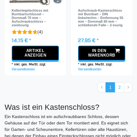
Kellerriegelschloss mit
Aufschraub-Kastenschloss
Buntbartschlüssel –
mit Buntbart – DIN
Dornmaß 70 mm –
links/rechts – Entfernung 55
Aufschraubschloss –
mm – Dornmaß 60 mm –
zweitourig
schließende Falle – 2-tourig
(4)
14,15 € *
27,95 € *
ARTIKEL
IN DEN
ANZEIGEN
WARENKORB
*
inkl. ges. MwSt.
zzgl.
*
inkl. ges. MwSt.
zzgl.
Versandkosten
Versandkosten
1
2
Was ist ein Kastenschloss?
Ein Kastenschloss ist ein aufschraubbares Schloss, dessen
Gehäuse auf der Tür oder dem Tor montiert wird. Es eignet sich
für Garten- und Scheunentore, Kellertüren oder alte Haustüren,
bei denen der Einbau eines Einsteckschlosses nicht möglich oder