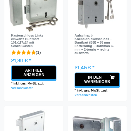
Kastenschloss Links
Aufschraub
einwärts Buntbart
Knebeldrückerschloss –
101x117x24 mit
Buntbart (BB) – 55 mm
Schließkasten
Entfernung – Dornmaß 60
mm – 2-tourig – rechts
(1)
auswärts
21,30 € *
21,45 € *
ARTIKEL
ANZEIGEN
IN DEN
WARENKORB
*
inkl. ges. MwSt.
zzgl.
Versandkosten
*
inkl. ges. MwSt.
zzgl.
Versandkosten