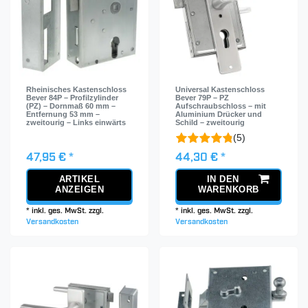
Rheinisches Kastenschloss
Universal Kastenschloss
Bever 84P – Profilzylinder
Bever 79P – PZ
(PZ) – Dornmaß 60 mm –
Aufschraubschloss – mit
Entfernung 53 mm –
Aluminium Drücker und
zweitourig – Links einwärts
Schild – zweitourig
(5)
47,95 € *
44,30 € *
ARTIKEL
IN DEN
ANZEIGEN
WARENKORB
*
inkl. ges. MwSt.
zzgl.
*
inkl. ges. MwSt.
zzgl.
Versandkosten
Versandkosten