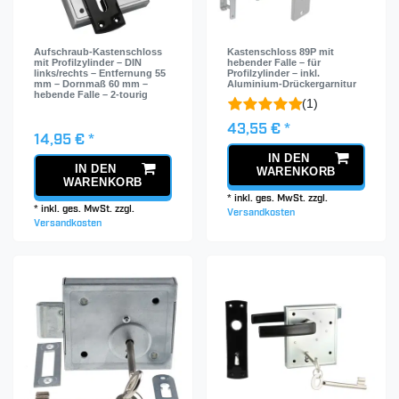
Aufschraub-Kastenschloss
Kastenschloss 89P mit
mit Profilzylinder – DIN
hebender Falle – für
links/rechts – Entfernung 55
Profilzylinder – inkl.
mm – Dornmaß 60 mm –
Aluminium-Drückergarnitur
hebende Falle – 2-tourig
(1)
43,55 € *
14,95 € *
IN DEN
IN DEN
WARENKORB
WARENKORB
*
inkl. ges. MwSt.
zzgl.
*
inkl. ges. MwSt.
zzgl.
Versandkosten
Versandkosten