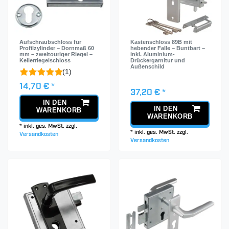
Aufschraubschloss für
Kastenschloss 89B mit
Profilzylinder – Dornmaß 60
hebender Falle – Buntbart –
mm – zweitouriger Riegel –
inkl. Aluminium-
Kellerriegelschloss
Drückergarnitur und
Außenschild
(1)
14,70 € *
37,20 € *
IN DEN
IN DEN
WARENKORB
WARENKORB
*
inkl. ges. MwSt.
zzgl.
*
inkl. ges. MwSt.
zzgl.
Versandkosten
Versandkosten