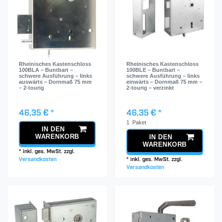
Rheinisches Kastenschloss
Rheinisches Kastenschloss
100BLA – Buntbart –
100BLE – Buntbart –
schwere Ausführung – links
schwere Ausführung – links
auswärts – Dornmaß 75 mm
einwärts – Dornmaß 75 mm –
– 2-tourig
2-tourig – verzinkt
46,35 € *
46,35 € *
1
Paket
IN DEN
WARENKORB
IN DEN
WARENKORB
*
inkl. ges. MwSt.
zzgl.
Versandkosten
*
inkl. ges. MwSt.
zzgl.
Versandkosten