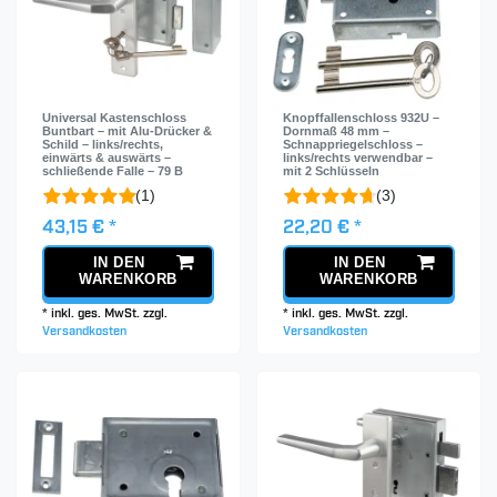
Universal Kastenschloss
Knopffallenschloss 932U –
Buntbart – mit Alu-Drücker &
Dornmaß 48 mm –
Schild – links/rechts,
Schnappriegelschloss –
einwärts & auswärts –
links/rechts verwendbar –
schließende Falle – 79 B
mit 2 Schlüsseln
(1)
(3)
43,15 € *
22,20 € *
IN DEN
IN DEN
WARENKORB
WARENKORB
*
inkl. ges. MwSt.
zzgl.
*
inkl. ges. MwSt.
zzgl.
Versandkosten
Versandkosten