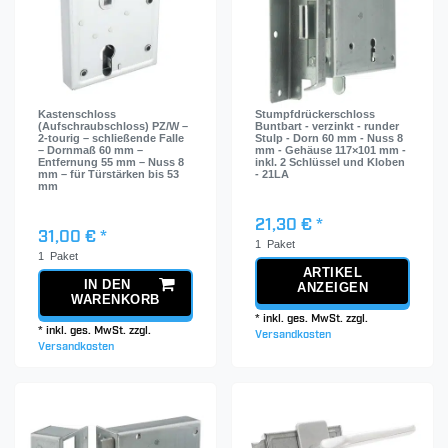
Kastenschloss
Stumpfdrückerschloss
(Aufschraubschloss) PZ/W –
Buntbart - verzinkt - runder
2-tourig – schließende Falle
Stulp - Dorn 60 mm - Nuss 8
– Dornmaß 60 mm –
mm - Gehäuse 117×101 mm -
Entfernung 55 mm – Nuss 8
inkl. 2 Schlüssel und Kloben
mm – für Türstärken bis 53
- 21LA
mm
21,30 € *
31,00 € *
1
Paket
1
Paket
ARTIKEL
IN DEN
ANZEIGEN
WARENKORB
*
inkl. ges. MwSt.
zzgl.
*
inkl. ges. MwSt.
zzgl.
Versandkosten
Versandkosten