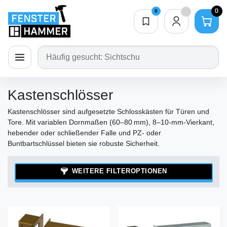
0
0
Merkliste
0,00 €
ion schließen
Navigation öffnen
Kastenschlösser
Kastenschlösser sind aufgesetzte Schlosskästen für Türen und
Tore. Mit variablen Dornmaßen (60–80 mm), 8–10‑mm‑Vierkant,
hebender oder schließender Falle und PZ‑ oder
Buntbartschlüssel bieten sie robuste Sicherheit.
WEITERE FILTEROPTIONEN