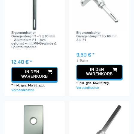
Ergonomischer
Ergonomischer
Garagentorgriff – 9 x 80 mm
Garagentorgriff 9 x 60 mm
– Aluminium F1 – oval
Alu F1
geformt – mit M6-Gewinde &
Splintaufnahme
9,50 € *
1
Paket
12,40 € *
IN DEN
IN DEN
WARENKORB
WARENKORB
*
inkl. ges. MwSt.
zzgl.
*
inkl. ges. MwSt.
zzgl.
Versandkosten
Versandkosten