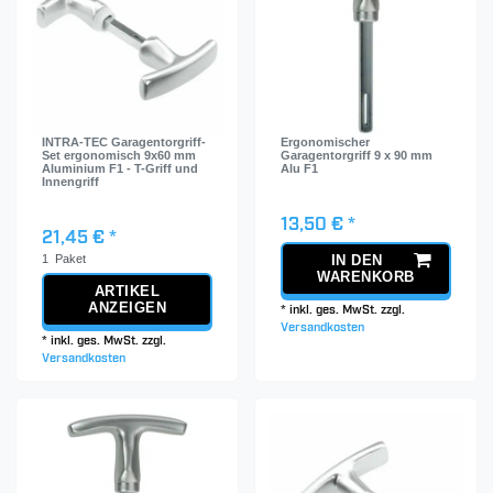
INTRA-TEC Garagentorgriff-
Ergonomischer
Set ergonomisch 9x60 mm
Garagentorgriff 9 x 90 mm
Aluminium F1 - T-Griff und
Alu F1
Innengriff
13,50 € *
21,45 € *
1
Paket
IN DEN
WARENKORB
ARTIKEL
ANZEIGEN
*
inkl. ges. MwSt.
zzgl.
Versandkosten
*
inkl. ges. MwSt.
zzgl.
Versandkosten