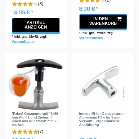
(3)
8,00 € *
14,05 € *
IN DEN
ARTIKEL
WARENKORB
ANZEIGEN
*
inkl. ges. MwSt.
zzgl.
*
inkl. ges. MwSt.
zzgl.
Versandkosten
Versandkosten
[Paket] Garagentorgriff 9x60
Innengriff für Garagentore –
mm Alu F1 und Ziehgriff
Aluminium F1 – für 9 mm
Innen aus Kunststoff mit 50
Vierkant – ergonomische
cm Seil
Ausführung
(7)