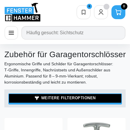
0
0
Merkliste
0,00 €
ion schließen
Navigation öffnen
Zubehör für Garagentorschlösser
Ergonomische Griffe und Schilder für Garagentorschlösser:
T‑Griffe, Innengriffe, Nachrüstsets und Außenschilder aus
Aluminium. Passend für 8 – 9‑mm‑Vierkant; robust,
korrosionsbeständig und leicht zu montieren.
WEITERE FILTEROPTIONEN