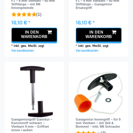
F1 – 8 mm Vierkant – 60 mm
F1 – 9 mm Vierkant – 60 mm
Stiftlänge – mit M6
Stiftlänge – Garagentor
Innengewinde
Ersatzgriff
(1)
16,10 € *
16,10 € *
IN DEN
IN DEN
WARENKORB
WARENKORB
*
inkl. ges. MwSt.
zzgl.
*
inkl. ges. MwSt.
zzgl.
Versandkosten
Versandkosten
Garagentorgriff Garnitur –
Garagentor Innengriff – für 9
Kunststoff schwarz –
mm Vierkant – mit Seil &
Vierkant 9 mm – Griffset
Bommel – inkl. M6 Schraube
innen / außen
(2)