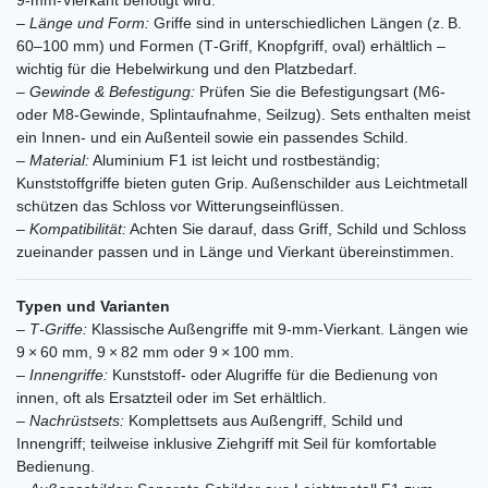
9‑mm‑Vierkant benötigt wird.
–
Länge und Form:
Griffe sind in unterschiedlichen Längen (z. B.
60–100 mm) und Formen (T‑Griff, Knopfgriff, oval) erhältlich –
wichtig für die Hebelwirkung und den Platzbedarf.
–
Gewinde & Befestigung:
Prüfen Sie die Befestigungsart (M6‑
oder M8‑Gewinde, Splintaufnahme, Seilzug). Sets enthalten meist
ein Innen- und ein Außenteil sowie ein passendes Schild.
–
Material:
Aluminium F1 ist leicht und rostbeständig;
Kunststoffgriffe bieten guten Grip. Außenschilder aus Leichtmetall
schützen das Schloss vor Witterungseinflüssen.
–
Kompatibilität:
Achten Sie darauf, dass Griff, Schild und Schloss
zueinander passen und in Länge und Vierkant übereinstimmen.
Typen und Varianten
–
T‑Griffe:
Klassische Außengriffe mit 9‑mm‑Vierkant. Längen wie
9 × 60 mm, 9 × 82 mm oder 9 × 100 mm.
–
Innengriffe:
Kunststoff- oder Alugriffe für die Bedienung von
innen, oft als Ersatzteil oder im Set erhältlich.
–
Nachrüstsets:
Komplettsets aus Außengriff, Schild und
Innengriff; teilweise inklusive Ziehgriff mit Seil für komfortable
Bedienung.