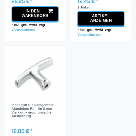
28,25 € *
12,45 € *
1
Paket
IN DEN
WARENKORB
ARTIKEL
ANZEIGEN
*
inkl. ges. MwSt.
zzgl.
Versandkosten
*
inkl. ges. MwSt.
zzgl.
Versandkosten
Innengriff für Garagentore –
Aluminium F1 – für 8 mm
Vierkant – ergonomische
Ausführung
12,00 € *