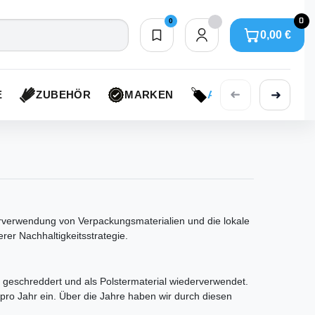
0
0
0,00 €
Merkliste
0,00 €
➜
➜
E
ZUBEHÖR
MARKEN
AKTIONEN
verwendung von Verpackungsmaterialien und die lokale
rer Nachhaltigkeitsstrategie.
r geschreddert und als Polstermaterial wiederverwendet.
pro Jahr ein. Über die Jahre haben wir durch diesen