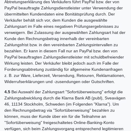
Abtretungserklärung des Verkäufers führt PayPal bzw. der von
PayPal beauftragte Zahlungsdienstleister unter Verwendung der
übermittelten Kundendaten eine Bonitätsprüfung durch. Der
Verkäufer behält sich vor, dem Kunden die ausgewählte
Zahlungsart im Falle eines negativen Prüfungsergebnisses zu
verweigern. Bei Zulassung der ausgewählten Zahlungsart hat der
Kunde den Rechnungsbetrag innerhalb der vereinbarten
Zahlungsfrist bzw. in den vereinbarten Zahlungsintervallen zu
bezahlen. Er kann in diesem Fall nur an PayPal bzw. den von
PayPal beauftragten Zahlungsdienstleister mit schuldbefreiender
Wirkung leisten. Der Verkäufer bleibt jedoch auch im Falle der
Forderungsabtretung zuständig für allgemeine Kundenanfragen
z. B. zur Ware, Lieferzeit, Versendung, Retouren, Reklamationen,
Widerrufserklärungen und -zusendungen oder Gutschriften.
4.5
Bei Auswahl der Zahlungsart "Sofortüberweisung" erfolgt die
Zahlungsabwicklung durch die Klarna Bank AB (publ), Sveavägen
46, 11134 Stockholm, Schweden (im Folgenden "Klarna"). Um
den Rechnungsbetrag via "Sofortüberweisung" bezahlen zu
können, muss der Kunde über ein für die Teilnahme an
"Sofortüberweisung" freigeschaltetes Online-Banking-Konto
verfügen, sich beim Zahlungsvorgang entsprechend legitimieren