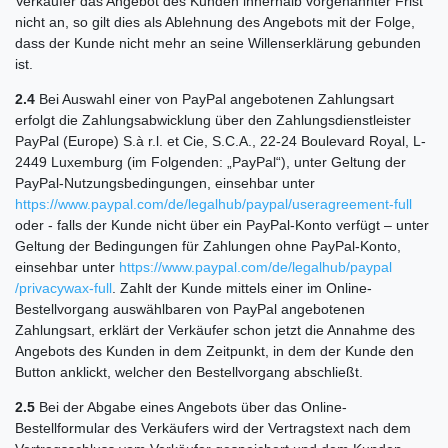
Verkäufer das Angebot des Kunden innerhalb vorgenannter Frist
nicht an, so gilt dies als Ablehnung des Angebots mit der Folge,
dass der Kunde nicht mehr an seine Willenserklärung gebunden
ist.
2.4
Bei Auswahl einer von PayPal angebotenen Zahlungsart
erfolgt die Zahlungsabwicklung über den Zahlungsdienstleister
PayPal (Europe) S.à r.l. et Cie, S.C.A., 22-24 Boulevard Royal, L-
2449 Luxemburg (im Folgenden: „PayPal“), unter Geltung der
PayPal-Nutzungsbedingungen, einsehbar unter
https://www.paypal.com
/de
/legalhub
/paypal
/useragreement-full
oder - falls der Kunde nicht über ein PayPal-Konto verfügt – unter
Geltung der Bedingungen für Zahlungen ohne PayPal-Konto,
einsehbar unter
https://www.paypal.com
/de
/legalhub
/paypal
/privacywax-full
. Zahlt der Kunde mittels einer im Online-
Bestellvorgang auswählbaren von PayPal angebotenen
Zahlungsart, erklärt der Verkäufer schon jetzt die Annahme des
Angebots des Kunden in dem Zeitpunkt, in dem der Kunde den
Button anklickt, welcher den Bestellvorgang abschließt.
2.5
Bei der Abgabe eines Angebots über das Online-
Bestellformular des Verkäufers wird der Vertragstext nach dem