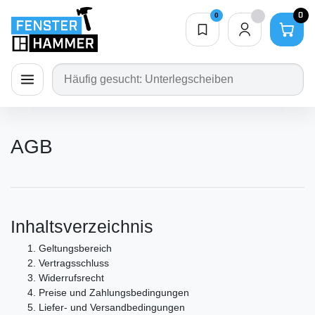
0
0
Merkliste
0,00 €
ion schließen
Navigation öffnen
AGB
Inhaltsverzeichnis
Geltungsbereich
Vertragsschluss
Widerrufsrecht
Preise und Zahlungsbedingungen
Liefer- und Versandbedingungen