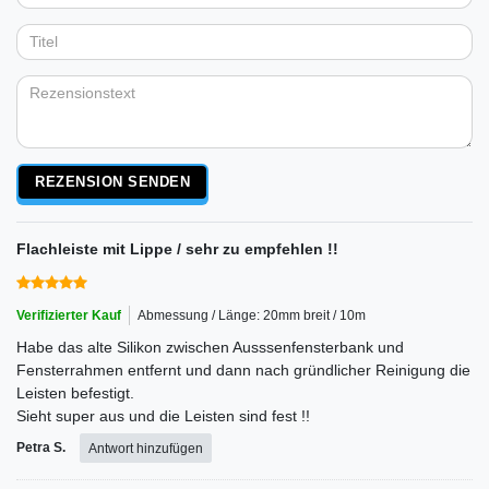
Dein
Platzhalter
5
5
5
5
5
Anzeigename
Bewertungssternen
Bewertungssternen
Bewertungssternen
Bewertungssternen
Bewertungssternen
(optional)
Titel
Rezensionstext
REZENSION SENDEN
Flachleiste mit Lippe / sehr zu empfehlen !!
Verifizierter Kauf
Abmessung / Länge: 20mm breit / 10m
Habe das alte Silikon zwischen Ausssenfensterbank und
Fensterrahmen entfernt und dann nach gründlicher Reinigung die
Leisten befestigt.
Sieht super aus und die Leisten sind fest !!
Petra S.
Antwort hinzufügen