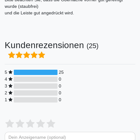
wurde (staubfrei)
und die Leiste gut angedrückt wird.
Kundenrezensionen
(25)
5
25
4
0
3
0
2
0
1
0
Bewertungssterne
1
2
3
4
5
von
von
von
von
von