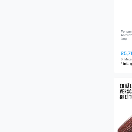
Fensterl
Anthraz
lang
25,7
6
Mete
*
inkl.