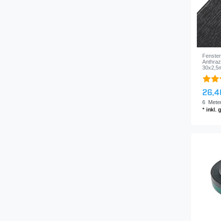
Fenster
Anthraz
30x2,5
26,4
6
Mete
*
inkl.