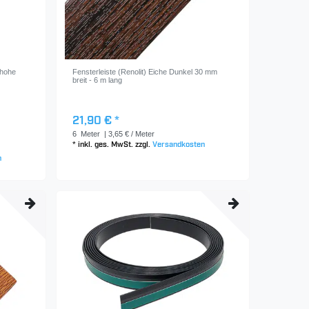
 hohe
Fensterleiste (Renolit) Eiche Dunkel 30 mm
breit - 6 m lang
21,90 € *
6
Meter
| 3,65 € / Meter
*
inkl. ges. MwSt.
zzgl.
Versandkosten
n