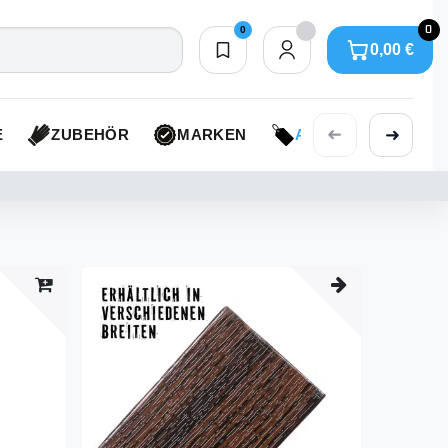
0
0
0,00 €
Merkliste
0,00 €
➜
➜
E
ZUBEHÖR
MARKEN
AKTIONEN