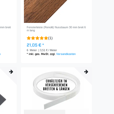
0mm breit
Fensterleiste (Renolit) Nussbaum 30 mm breit 6
m lang
(1)
21,05 € *
6
Meter
| 3,51 € / Meter
n
*
inkl. ges. MwSt.
zzgl.
Versandkosten