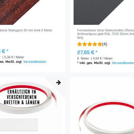
leiste Mahagoni 30 mm breit 6 Meter
Fensterleiste ohne Klebestreifen (Renoli
Anthrazitgrau glatt RAL 7016 30mm brei
lang
(4)
 € *
27,85 € *
r
| 5,36 € / Meter
6
Meter
| 4,64 € / Meter
 ges. MwSt.
zzgl.
Versandkosten
*
inkl. ges. MwSt.
zzgl.
Versandkoste