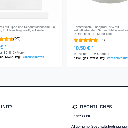
iste mit Lippe und Schaumklebeband, 20
Fensterleiste Flachprofil PVC mit
t, 10 Meter lang, weiß, auf Rolle
selbstklebendem Schaumklebeband auf
20 mm breit - 10 Meter lang
(25)
(13)
 € *
10,50 € *
er
| 0,88 € / Meter
10
Meter
| 1,05 € / Meter
 ges. MwSt.
zzgl.
Versandkosten
*
inkl. ges. MwSt.
zzgl.
Versandkoste
UNITY
RECHTLICHES
Impressum
Allgemeine Geschäftsbedingunge