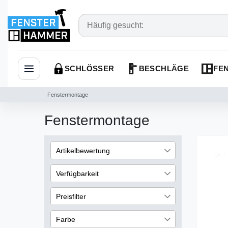
SCHLÖSSER
BESCHLÄGE
FEN
Navigation öffnen
Fenstermontage
Fenstermontage
Artikelbewertung
48
Verfügbarkeit
48
auf Lager
14
Preisfilter
48
48
Farbe
€
―
€