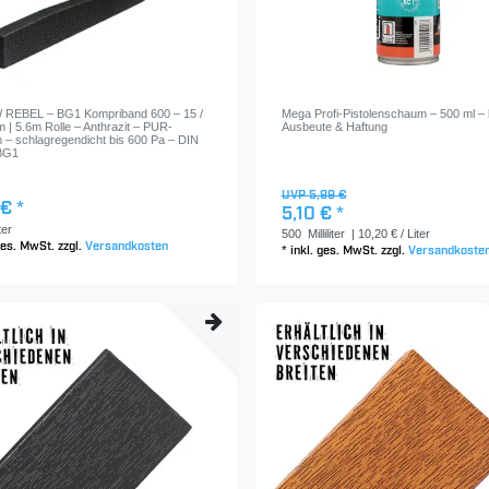
REBEL – BG1 Kompriband 600 – 15 /
Mega Profi-Pistolenschaum – 500 ml –
 | 5.6m Rolle – Anthrazit – PUR-
Ausbeute & Haftung
– schlagregendicht bis 600 Pa – DIN
BG1
UVP 5,99 €
€ *
5,10 € *
er
500
Milliliter
| 10,20 € / Liter
 ges. MwSt.
zzgl.
Versandkosten
*
inkl. ges. MwSt.
zzgl.
Versandkoste