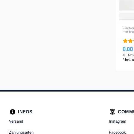
Flachle
mm brei
8,80
10
Met
*
inkl.
INFOS
COMM
Versand
Instagram
Zahlungsarten
Facebook