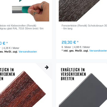
eiste mit Klebestreifen (Renolit)
Fensterleiste (Renolit) Schokobraun 3
itgrau glatt RAL 7016 30mm breit / 6m
- 6m lang
29,30 € *
0 € *
6
Meter
| 4,88 € / Meter
r
| 4,28 € / Meter
*
inkl. ges. MwSt.
zzgl.
Versandkoste
 ges. MwSt.
zzgl.
Versandkosten