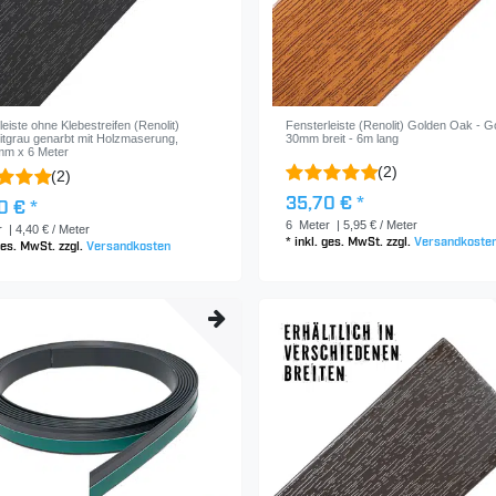
leiste ohne Klebestreifen (Renolit)
Fensterleiste (Renolit) Golden Oak - G
itgrau genarbt mit Holzmaserung,
30mm breit - 6m lang
mm x 6 Meter
(2)
(2)
35,70 € *
0 € *
6
Meter
| 5,95 € / Meter
r
| 4,40 € / Meter
*
inkl. ges. MwSt.
zzgl.
Versandkoste
 ges. MwSt.
zzgl.
Versandkosten