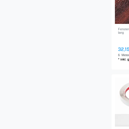
Fenster
lang
32,15
6
Mete
*
inkl.