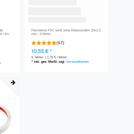
t)
Flachleiste PVC weiß ohne Klebestreifen 20x2,5
t / 6m
mm - 6 Meter
(67)
10,55 € *
6
Meter
| 1,76 € / Meter
*
inkl. ges. MwSt.
zzgl.
Versandkosten
n