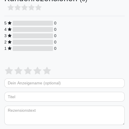
5
0
4
0
3
0
2
0
1
0
Bewertungssterne
1
2
3
4
5
von
von
von
von
von
Dein
Platzhalter
5
5
5
5
5
Anzeigename
Bewertungssternen
Bewertungssternen
Bewertungssternen
Bewertungssternen
Bewertungssternen
(optional)
Titel
Rezensionstext