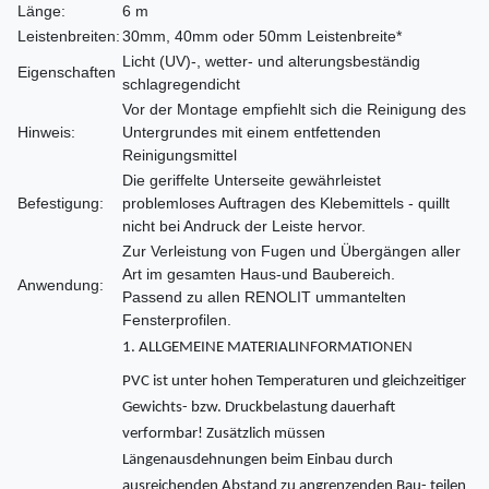
Länge:
6 m
Leistenbreiten:
30mm, 40mm oder 50mm Leistenbreite*
Licht (UV)-, wetter- und alterungsbeständig
Eigenschaften
schlagregendicht
Vor der Montage empfiehlt sich die Reinigung des
Hinweis:
Untergrundes mit einem entfettenden
Reinigungsmittel
Die geriffelte Unterseite gewährleistet
Befestigung:
problemloses Auftragen des Klebemittels - quillt
nicht bei Andruck der Leiste hervor.
Zur Verleistung von Fugen und Übergängen aller
Art im gesamten Haus-und Baubereich.
Anwendung:
Passend zu allen RENOLIT ummantelten
Fensterprofilen.
1. ALLGEMEINE MATERIALINFORMATIONEN
PVC ist unter hohen Temperaturen und gleichzeitiger
Gewichts- bzw. Druckbelastung dauerhaft
verformbar! Zusätzlich müssen
Längenausdehnungen beim Einbau durch
ausreichenden Abstand zu angrenzenden Bau- teilen