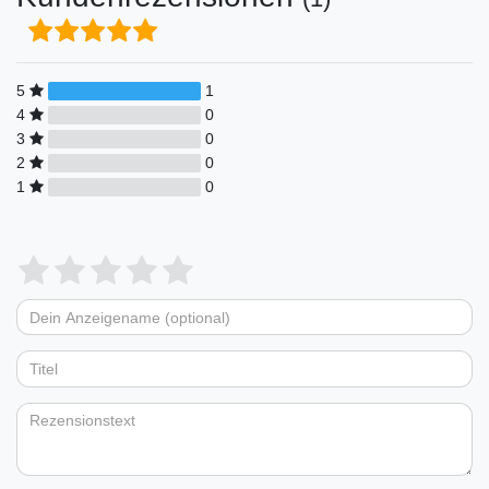
5
1
4
0
3
0
2
0
1
0
Bewertungssterne
1
2
3
4
5
von
von
von
von
von
Dein
Platzhalter
5
5
5
5
5
Anzeigename
Bewertungssternen
Bewertungssternen
Bewertungssternen
Bewertungssternen
Bewertungssternen
(optional)
Titel
Rezensionstext