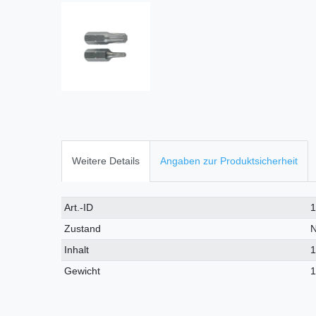
Weitere Details
Angaben zur Produktsicherheit
Technisches
Wert
Art.-ID
Merkmal
Zustand
Inhalt
1
Gewicht
1