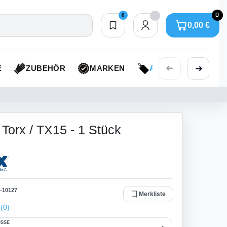
0
0
0,00 €
Merkliste
0,00 €
➜
➜
E
ZUBEHÖR
MARKEN
AKTIONEN
 Torx / TX15 - 1 Stück
-
10127
Merkliste
(0)
SSE