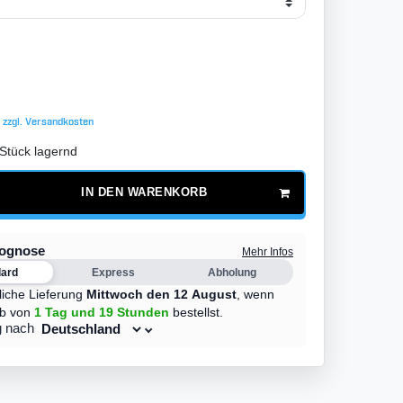
 zzgl.
Versandkosten
Stück lagernd
IN DEN WARENKORB
rognose
Mehr Infos
dard
Express
Abholung
liche Lieferung
Mittwoch den 12 August
,
wenn
lb von
1 Tag
und 19 Stunden
bestellst.
g nach