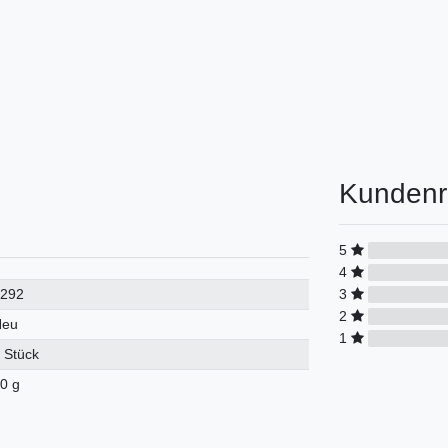
Kundenr
5
4
3
1292
2
Neu
1
 Stück
0 g