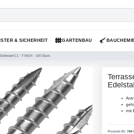
STER & SICHERHEIT
GARTENBAU
BAUCHEMI
delstahl C1 - T-INOX - 100 Stück
Terras
Edelsta
Antr
gehä
mit 
Produkt-ID:
768
-