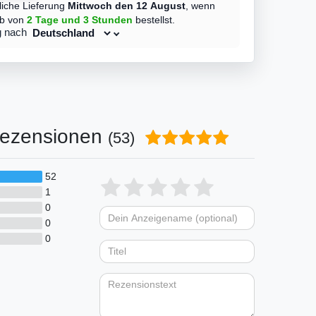
liche Lieferung
Mittwoch den 12 August
,
wenn
lb von
2 Tage
und 3 Stunden
bestellst.
g nach
ezensionen
(53)
52
Bewertungssterne
1
2
3
4
5
1
0
von
von
von
von
von
0
Dein
Platzhalter
5
5
5
5
5
0
Anzeigename
Bewertungssternen
Bewertungsstern
Bewertungsste
Bewertungss
Bewertung
(optional)
Titel