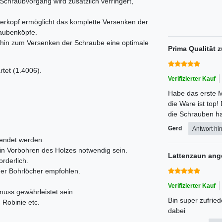
Schraubvorgang wird zusätzlich verringert,
rkopf ermöglicht das komplette Versenken der
raubenköpfe.
 hin zum Versenken der Schraube eine optimale
Prima Qualität 
rtet (1.4006).
Verifizierter Kauf
Habe das erste 
die Ware ist top!
die Schrauben hab
Gerd
Antwort hi
wendet werden.
in Vorbohren des Holzes notwendig sein.
Lattenzaun ange
orderlich.
der Bohrlöcher empfohlen.
Verifizierter Kauf
uss gewährleistet sein.
Bin super zufried
, Robinie etc.
dabei