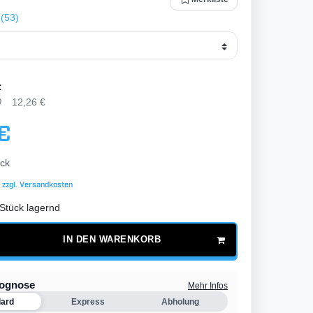
(53)
:
0
12,26 €
 €
ck
 zzgl.
Versandkosten
Stück lagernd
IN DEN WARENKORB
rognose
Mehr Infos
dard
Express
Abholung