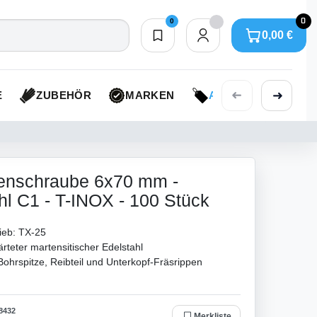
0
0
0,00 €
Merkliste
0,00 €
➜
➜
E
ZUBEHÖR
MARKEN
AKTIONEN
senschraube 6x70 mm -
hl C1 - T-INOX - 100 Stück
ieb: TX-25
rteter martensitischer Edelstahl
Bohrspitze, Reibteil und Unterkopf-Fräsrippen
8432
Merkliste