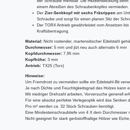
der Schraube merkbar. Die Hitzeentwicklung beim 
einem Abreißen des Schraubenkopfes vermieden.
Der
Zier-Senkkopf mit sechs Fräsrippen
am Unte
Schraube und sorgt für einen planen Sitz der Sch
Der TORX Antrieb gewährleistet vom Ansetzen bis
Kraftübertragung.
Material:
Nicht rostender, martensitischer Edelstahl gehä
Durchmesser:
5 mm und jtzt neu auch alternativ 6 mm
Kopfdurchmesser:
7,95 mm
Kopfhöhe:
3 mm
Antrieb:
TX25 (Torx)
Hinweise:
Um Fremdrost zu vermeiden sollte ein Edelstahl-Bit ver
Je nach Dichte und Feuchtigkeitsgrad des Holzes kann e
Mit niedriger Drehzahl arbeiten, Vorversuche generell erf
Für eine absolut perfekte Verlegeoptik wird das Senken 
Pro m² werden ca. 32 Stück Schrauben benötigt.
Eine Mindesteinschraubtiefe von 4 X dem Durchmesser m
Nicht geeignet für stark gerbstoffhaltige Hölzer wie Eiche