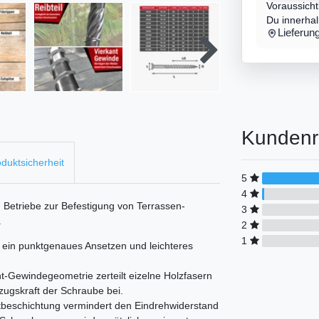
Voraussicht
Du innerha
Lieferun
Kundenr
duktsicherheit
5
4
n Betriebe zur Befestigung von Terrassen-
3
.
2
1
 ein punktgenaues Ansetzen und leichteres
t-Gewindegeometrie zerteilt eizelne Holzfasern
zugskraft der Schraube bei.
itbeschichtung vermindert den Eindrehwiderstand