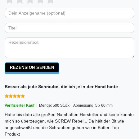
von
von
von
von
von
Dein
Platzhalter
5
5
5
5
5
Anzeigename
Bewertungssternen
Bewertungssternen
Bewertungssternen
Bewertungssternen
Bewertungssternen
(optional)
Titel
Rezensionstext
REZENSION SENDEN
Besser als jede Schraube, die ich je in der Hand hatte
Verifizierter Kauf
Menge: 500 Stück
Abmessung: 5 x 60 mm
Hatte bis dato alle großen Namhaften Hersteller und keine konnte
mich so überzeugen, wie SCREW Rebel... Da hält der Bit wie
angeschweißt und die Schrauben gehen wie in Butter. Top
Produkt