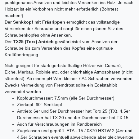
punktgenaues Ansetzen und leichtes Versenken ins Holz. Je nach
Holzart ist ein Vorbohren nicht mehr erforderlich (Bohrtest
machen!).
Der
Senkkopf mit Fräsrippen
ermöglicht das vollständige
Versenken der Schraube und sorgt für einen planen Sitz des
Schraubenkopfes ohne Ansenken.
Der
TX25 (Torx) Antrieb
gewährleistet vom Ansetzen der
Schraube bis zum Versenken des Kopfes eine optimale
Kraftübertragung.
Nicht geeignet für stark gerbstoffhaltige Hölzer wie Cumarú,
Eiche, Merbau, Robinie etc. oder chlorhaltige Atmosphären (nicht
säurefest). Ab einem pH Wert kleiner 7 A4 Schrauben verwenden.
Zwecks Vermeidung von Fremdrost sollte ein Edelstahlbit
verwendet werden.
Kopfdurchmesser: 7,5mm (alle 5er Durchmesser)
Zierkopf: 60° Senkkopf
Antrieb: 6er und 5er Durchmesser hat Torx 25 (TX), 4,5er
Durchmesser hat TX 20 und 4er Durchmesser hat TX 15
Auch für Verschraubungen im Randbereich
Zugelassen und geprüft: ETA - 15 / 0870 HSTW 2 (4er und
4,5er Schrauben eventuell abweichende aber gleichwertige