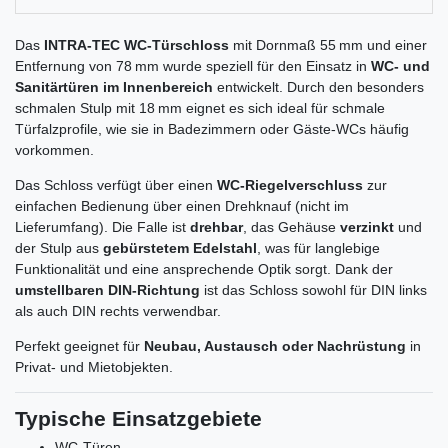
Das
INTRA-TEC
WC-Türschloss
mit Dornmaß 55 mm und einer
Entfernung von 78 mm wurde speziell für den Einsatz in
WC- und
Sanitärtüren im Innenbereich
entwickelt. Durch den besonders
schmalen Stulp mit 18 mm eignet es sich ideal für schmale
Türfalzprofile, wie sie in Badezimmern oder Gäste-WCs häufig
vorkommen.
Das Schloss verfügt über einen
WC-Riegelverschluss
zur
einfachen Bedienung über einen Drehknauf (nicht im
Lieferumfang). Die Falle ist
drehbar
, das Gehäuse
verzinkt
und
der Stulp aus
gebürstetem Edelstahl
, was für langlebige
Funktionalität und eine ansprechende Optik sorgt. Dank der
umstellbaren DIN-Richtung
ist das Schloss sowohl für DIN links
als auch DIN rechts verwendbar.
Perfekt geeignet für
Neubau, Austausch oder Nachrüstung
in
Privat- und Mietobjekten.
Typische Einsatzgebiete
WC-Türen