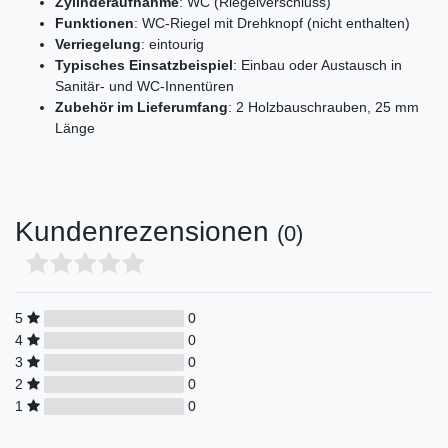
Zylinderaufnahme
: WC (Riegelverschluss)
Funktionen
: WC-Riegel mit Drehknopf (nicht enthalten)
Verriegelung
: eintourig
Typisches Einsatzbeispiel
: Einbau oder Austausch in
Sanitär- und WC-Innentüren
Zubehör im Lieferumfang
: 2 Holzbauschrauben, 25 mm
Länge
Kundenrezensionen
(0)
5
0
4
0
3
0
2
0
1
0