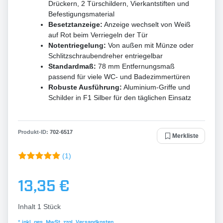
Drückern, 2 Türschildern, Vierkantstiften und
Befestigungsmaterial
Besetztanzeige:
Anzeige wechselt von Weiß
auf Rot beim Verriegeln der Tür
Notentriegelung:
Von außen mit Münze oder
Schlitzschraubendreher entriegelbar
Standardmaß:
78 mm Entfernungsmaß
passend für viele WC- und Badezimmertüren
Robuste Ausführung:
Aluminium-Griffe und
Schilder in F1 Silber für den täglichen Einsatz
Produkt-ID:
702
-
6517
Merkliste
(1)
13,35 €
Inhalt
1
Stück
* inkl. ges. MwSt. zzgl.
Versandkosten