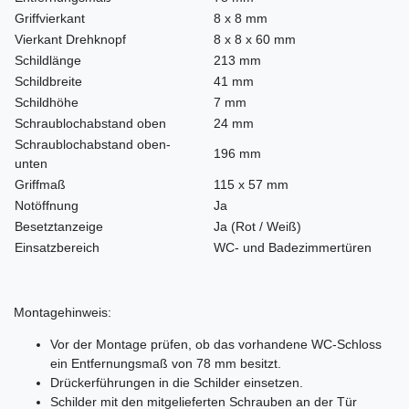
Griffvierkant
8 x 8 mm
Vierkant Drehknopf
8 x 8 x 60 mm
Schildlänge
213 mm
Schildbreite
41 mm
Schildhöhe
7 mm
Schraublochabstand oben
24 mm
Schraublochabstand oben-
196 mm
unten
Griffmaß
115 x 57 mm
Notöffnung
Ja
Besetztanzeige
Ja (Rot / Weiß)
Einsatzbereich
WC- und Badezimmertüren
Montagehinweis:
Vor der Montage prüfen, ob das vorhandene WC-Schloss
ein Entfernungsmaß von 78 mm besitzt.
Drückerführungen in die Schilder einsetzen.
Schilder mit den mitgelieferten Schrauben an der Tür