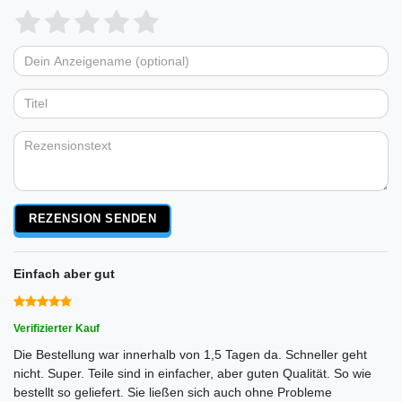
Bewertungssterne
1
2
3
4
5
von
von
von
von
von
Dein
Platzhalter
5
5
5
5
5
Anzeigename
Bewertungssternen
Bewertungssternen
Bewertungssternen
Bewertungssternen
Bewertungssternen
(optional)
Titel
Rezensionstext
REZENSION SENDEN
Einfach aber gut
Verifizierter Kauf
Die Bestellung war innerhalb von 1,5 Tagen da. Schneller geht
nicht. Super. Teile sind in einfacher, aber guten Qualität. So wie
bestellt so geliefert. Sie ließen sich auch ohne Probleme