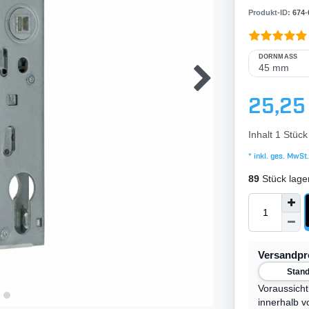
Produkt-ID:
674
-
DORNMASS
25,25
Inhalt
1
Stück
* inkl. ges. MwSt.
89
Stück lage
Versandp
Stan
Voraussicht
innerhalb v