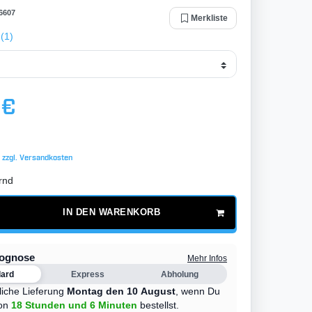
6607
Merkliste
(1)
 €
 zzgl.
Versandkosten
rnd
IN DEN WARENKORB
rognose
Mehr Infos
dard
Express
Abholung
liche Lieferung
Montag den 10 August
,
wenn Du
on
18 Stunden
und 6 Minuten
bestellst.