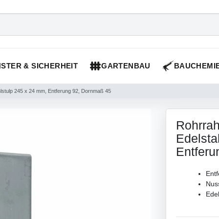
STER & SICHERHEIT
GARTENBAU
BAUCHEMI
lstulp 245 x 24 mm, Entferung 92, Dornmaß 45
Rohrra
Edelsta
Entferu
Ent
Nus
Ede