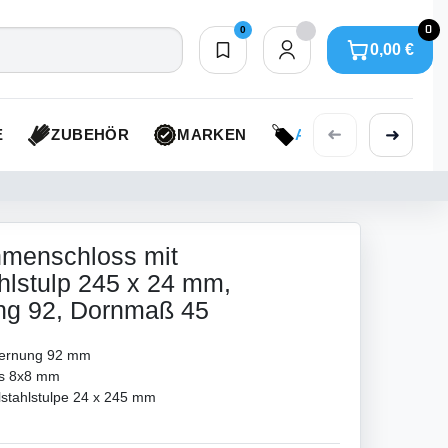
0
0
0,00 €
Merkliste
0,00 €
➜
➜
E
ZUBEHÖR
MARKEN
AKTIONEN
hmenschloss mit
hlstulp 245 x 24 mm,
ng 92, Dornmaß 45
fernung 92 mm
s 8x8 mm
lstahlstulpe 24 x 245 mm