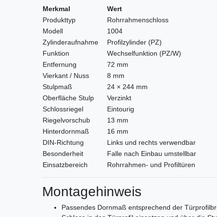
Merkmal
Wert
Produkttyp
Rohrrahmenschloss
Modell
1004
Zylinderaufnahme
Profilzylinder (PZ)
Funktion
Wechselfunktion (PZ/W)
Entfernung
72 mm
Vierkant / Nuss
8 mm
Stulpmaß
24 × 244 mm
Oberfläche Stulp
Verzinkt
Schlossriegel
Eintourig
Riegelvorschub
13 mm
Hinterdornmaß
16 mm
DIN-Richtung
Links und rechts verwendbar
Besonderheit
Falle nach Einbau umstellbar
Einsatzbereich
Rohrrahmen- und Profiltüren
Montagehinweis
Passendes Dornmaß entsprechend der Türprofilbr