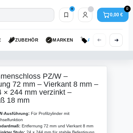
0
0
0,00 €
Merkliste
0,00 €
➜
➜
E
ZUBEHÖR
MARKEN
AKTIONEN
hmenschloss PZ/W –
ung 72 mm – Vierkant 8 mm –
4 × 244 mm verzinkt –
ß 18 mm
W-Ausführung:
Für Profilzylinder mit
hselfunktion
ndardmaß:
Entfernung 72 mm und Vierkant 8 mm
inkter Stulp:
24 × 244 mm für stabile Befestigung