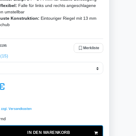
flexibel:
Falle für links und rechts angeschlagene
n umstellbar
uste Konstruktion:
Eintouriger Riegel mit 13 mm
schub
6195
Merkliste
(15)
 €
 zzgl.
Versandkosten
rnd
IN DEN WARENKORB