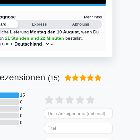
rognose
Mehr Infos
dard
Express
Abholung
liche Lieferung
Montag den 10 August
,
wenn Du
on
21 Stunden
und 22 Minuten
bestellst.
g nach
ezensionen
(15)
15
Bewertungssterne
1
2
3
4
5
0
0
von
von
von
von
von
0
Dein
Platzhalter
5
5
5
5
5
0
Anzeigename
Bewertungssternen
Bewertungsstern
Bewertungsste
Bewertungss
Bewertung
(optional)
Titel