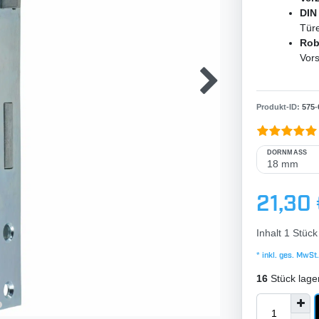
DIN 
Türe
Rob
Vor
Produkt-ID:
575
-
DORNMASS
21,30
Inhalt
1
Stück
* inkl. ges. MwSt.
16
Stück lage