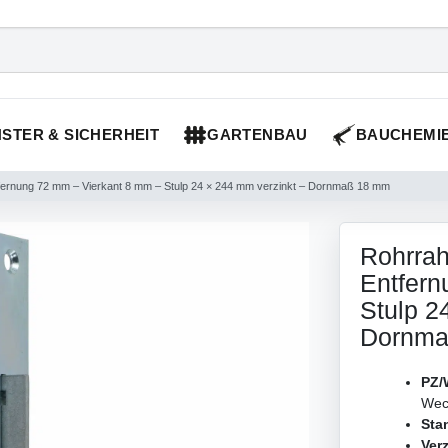
STER & SICHERHEIT
GARTENBAU
BAUCHEMI
ernung 72 mm – Vierkant 8 mm – Stulp 24 × 244 mm verzinkt – Dornmaß 18 mm
Rohrra
Entfern
Stulp 2
Dornma
PZ/
Wec
Sta
Verz