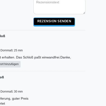
Rezensionstext
REZENSION SENDEN
loß
Dornmaß: 25 mm
llt erhalten. Das Schloß paßt einwandfrei.Danke,
ort hinzufügen
loß
Dornmaß: 30 mm
ferung, guter Preis
rtet