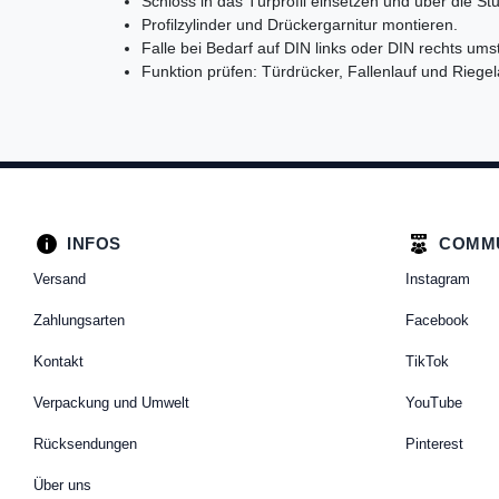
Schloss in das Türprofil einsetzen und über die S
Profilzylinder und Drückergarnitur montieren.
Falle bei Bedarf auf DIN links oder DIN rechts umst
Funktion prüfen: Türdrücker, Fallenlauf und Riegel
INFOS
COMM
Versand
Instagram
Zahlungsarten
Facebook
Kontakt
TikTok
Verpackung und Umwelt
YouTube
Rücksendungen
Pinterest
Über uns