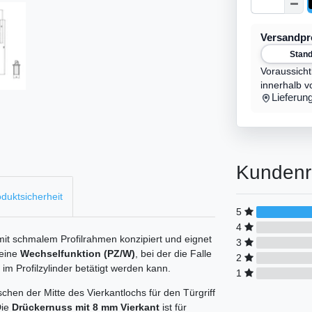
Versandp
Stan
Voraussicht
innerhalb v
Lieferun
Kundenr
duktsicherheit
5
4
 mit schmalem Profilrahmen konzipiert und eignet
3
 eine
Wechselfunktion (PZ/W)
, bei der die Falle
2
im Profilzylinder betätigt werden kann.
1
hen der Mitte des Vierkantlochs für den Türgriff
Die
Drückernuss mit 8 mm Vierkant
ist für