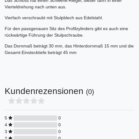
Das Schloss hat einen Schwenk-Riegel, dieser fährt in einer
Vierteldrehung nach unten aus.
Vierfach verschraubt mit Stulpblech aus Edelstahl.
Für den passgenauen Sitz des Profilzylinders gibt es auch eine
rückwärtige Führung der Stulpschraube.
Das Dornmaß beträgt 30 mm, das Hinterdornmaß 15 mm und die
Gesamt-Einstecktiefe beträgt 45 mm
Kundenrezensionen
(0)
5
0
4
0
3
0
2
0