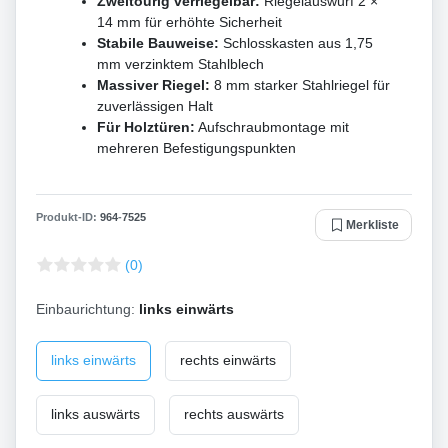
Zweitourig verriegelbar:
Riegelauswurf 2 ×
14 mm für erhöhte Sicherheit
Stabile Bauweise:
Schlosskasten aus 1,75
mm verzinktem Stahlblech
Massiver Riegel:
8 mm starker Stahlriegel für
zuverlässigen Halt
Für Holztüren:
Aufschraubmontage mit
mehreren Befestigungspunkten
Produkt-ID:
964
-
7525
Merkliste
(0)
Einbaurichtung:
links einwärts
links einwärts
rechts einwärts
links auswärts
rechts auswärts