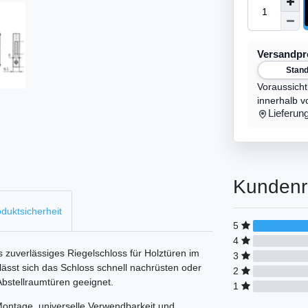
Versandp
Stan
Voraussicht
innerhalb v
Lieferun
Kundenr
duktsicherheit
5
4
ls zuverlässiges Riegelschloss für Holztüren im
3
ässt sich das Schloss schnell nachrüsten oder
2
Abstellraumtüren geeignet.
1
ontage, universelle Verwendbarkeit und