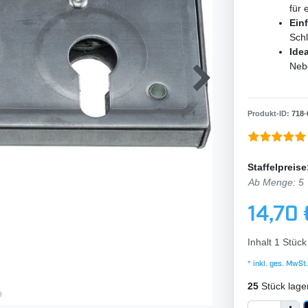
für 
Ein
Schl
Idea
Neb
Produkt-ID:
718
-
Staffelpreise
Ab Menge: 5
14,70 
Inhalt
1
Stück
* inkl. ges. MwSt.
25
Stück lage