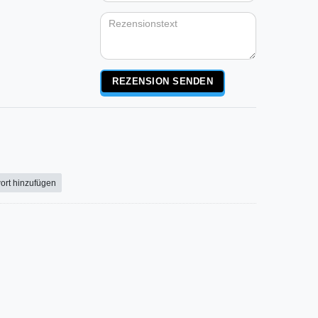
Bewertungssternen
Bewertungsstern
Bewertungsste
Bewertungss
Bewertung
(optional)
Titel
Rezensionstext
REZENSION SENDEN
ort hinzufügen