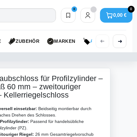
0
0
0,00 €
Merkliste
0,00 €
➜
➜
E
ZUBEHÖR
MARKEN
AKTIONEN
aubschloss für Profilzylinder –
 60 mm – zweitouriger
– Kellerriegelschloss
ersell einsetzbar:
Beidseitig montierbar durch
faches Drehen des Schlosses.
Profilzylinder:
Passend für handelsübliche
ilzylinder (PZ).
itouriger Riegel:
26 mm Gesamtriegelvorschub