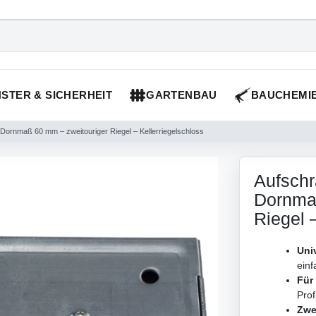
STER & SICHERHEIT
GARTENBAU
BAUCHEMI
– Dornmaß 60 mm – zweitouriger Riegel – Kellerriegelschloss
Aufschr
Dornmaß
Riegel 
Univ
ein
Für 
Prof
Zwe