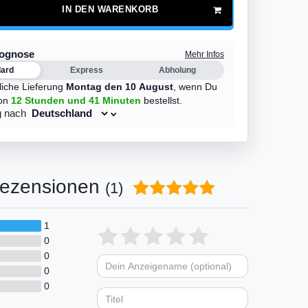
IN DEN WARENKORB
rognose
Mehr Infos
dard
Express
Abholung
liche Lieferung
Montag den 10 August
,
wenn Du
on
12 Stunden
und 41 Minuten
bestellst.
g nach
ezensionen
(1)
1
Bewertungssterne
1
2
3
4
5
0
0
von
von
von
von
von
0
Dein
Platzhalter
5
5
5
5
5
0
Anzeigename