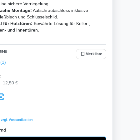
eine sichere Verriegelung.
fache Montage:
Aufschraubschloss inklusive
ießblech und Schlüsselschild.
l für Holztüren:
Bewährte Lösung für Keller-,
en- und Innentüren.
6548
Merkliste
(1)
:
12,50 €
€
 zzgl.
Versandkosten
rnd