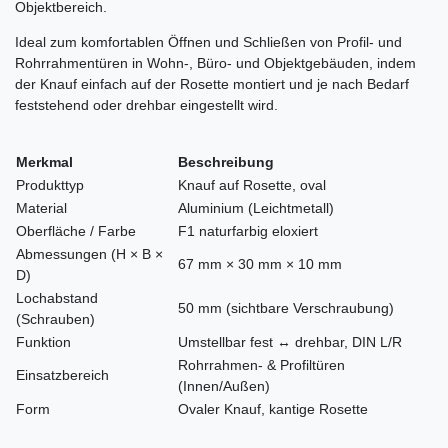
Objektbereich.
Ideal zum komfortablen Öffnen und Schließen von Profil- und
Rohrrahmentüren in Wohn-, Büro- und Objektgebäuden, indem
der Knauf einfach auf der Rosette montiert und je nach Bedarf
feststehend oder drehbar eingestellt wird.
Merkmal
Beschreibung
Produkttyp
Knauf auf Rosette, oval
Material
Aluminium (Leichtmetall)
Oberfläche / Farbe
F1 naturfarbig eloxiert
Abmessungen (H × B ×
67 mm × 30 mm × 10 mm
D)
Lochabstand
50 mm (sichtbare Verschraubung)
(Schrauben)
Funktion
Umstellbar fest ↔ drehbar, DIN L/R
Rohrrahmen- & Profiltüren
Einsatzbereich
(Innen/Außen)
Form
Ovaler Knauf, kantige Rosette