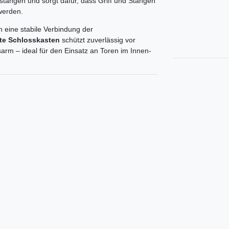
sstangen und sorgt dafür, dass Griff und Stangen
 werden.
 eine stabile Verbindung der
kte Schlosskasten
schützt zuverlässig vor
arm – ideal für den Einsatz an Toren im Innen-