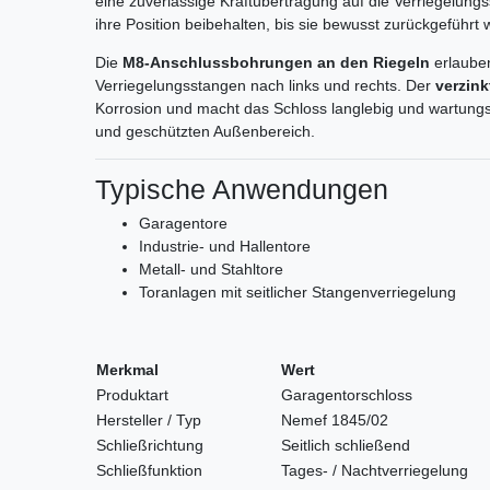
eine zuverlässige Kraftübertragung auf die Verriegelung
ihre Position beibehalten, bis sie bewusst zurückgeführt
Die
M8-Anschlussbohrungen an den Riegeln
erlauben
Verriegelungsstangen nach links und rechts. Der
verzin
Korrosion und macht das Schloss langlebig und wartungs
und geschützten Außenbereich.
Typische Anwendungen
Garagentore
Industrie- und Hallentore
Metall- und Stahltore
Toranlagen mit seitlicher Stangenverriegelung
Merkmal
Wert
Produktart
Garagentorschloss
Hersteller / Typ
Nemef 1845/02
Schließrichtung
Seitlich schließend
Schließfunktion
Tages- / Nachtverriegelung