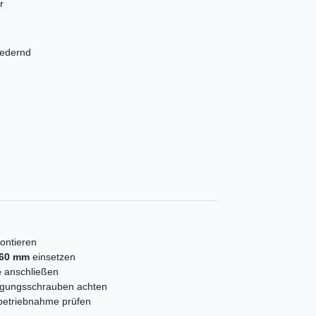
r
 federnd
ntieren
 60 mm
einsetzen
e
anschließen
tigungsschrauben achten
nbetriebnahme prüfen