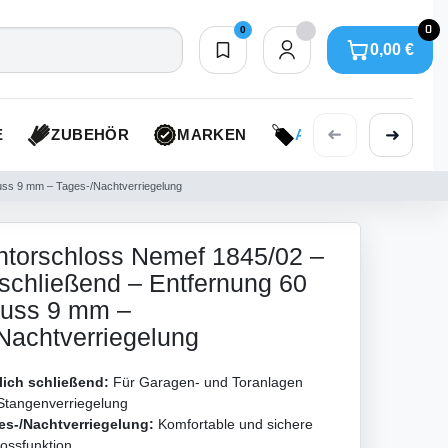
0
0
0,00 €
Merkliste
0,00 €
➜
➜
E
ZUBEHÖR
MARKEN
AKTIONEN
uss 9 mm – Tages-/Nachtverriegelung
torschloss Nemef 1845/02 –
h schließend – Entfernung 60
uss 9 mm –
Nachtverriegelung
tlich schließend:
Für Garagen- und Toranlagen
Stangenverriegelung
es-/Nachtverriegelung:
Komfortable und sichere
ossfunktion