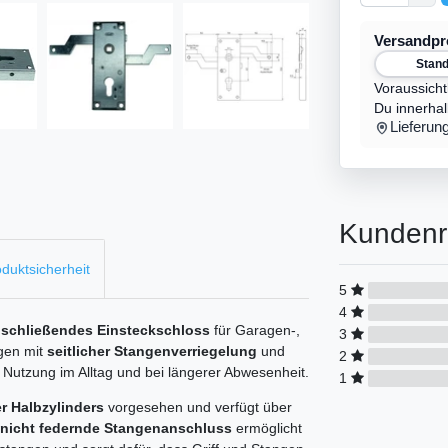
Versandp
Stan
Voraussicht
Du innerha
Lieferun
Kundenr
duktsicherheit
5
4
h schließendes Einsteckschloss
für Garagen-,
3
agen mit
seitlicher Stangenverriegelung
und
2
e Nutzung im Alltag und bei längerer Abwesenheit.
1
er Halbzylinders
vorgesehen und verfügt über
nicht federnde Stangenanschluss
ermöglicht