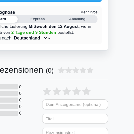
rognose
Mehr Infos
dard
Express
Abholung
liche Lieferung
Mittwoch den 12 August
,
wenn
lb von
2 Tage
und 9 Stunden
bestellst.
g nach
ezensionen
(0)
0
Bewertungssterne
1
2
3
4
5
0
0
von
von
von
von
von
0
Dein
Platzhalter
5
5
5
5
5
0
Anzeigename
Bewertungssternen
Bewertungsstern
Bewertungsste
Bewertungss
Bewertung
(optional)
Titel