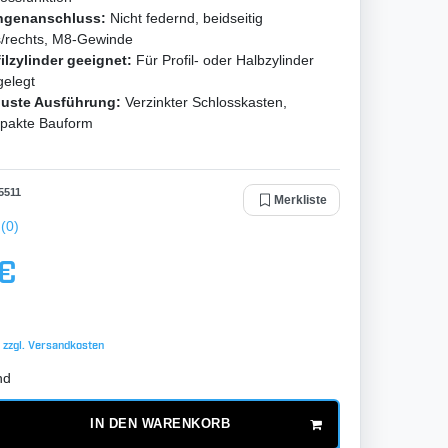
ngenanschluss:
Nicht federnd, beidseitig
s/rechts, M8-Gewinde
ilzylinder geeignet:
Für Profil- oder Halbzylinder
gelegt
uste Ausführung:
Verzinkter Schlosskasten,
pakte Bauform
5511
Merkliste
(0)
 €
 zzgl.
Versandkosten
nd
IN DEN WARENKORB