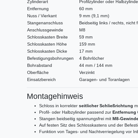
Zylinderart
Profilzylinder oder Halbzylinde
Entfernung
60 mm
Nuss / Vierkant
9 mm (9,1 mm)
Stangenanschluss
Beidseitig links / rechts, nicht
Anschlussgewinde
M8
Schlosskasten Breite
59 mm
Schlosskasten Höhe
159 mm
Schlosskasten Dicke
17 mm
Befestigungsbohrungen
4 Bohrlöcher
Bohrabstand
44 mm / 144 mm
Oberfläche
Verzinkt
Einsatzbereich
Garagen- und Toranlagen
Montagehinweis
Schloss in korrekter
seitlicher Schließrichtung
mo
Profil- oder Halbzylinder passend zur
Entfernung
Stangen beidseitig spannungsfrei mit
M8-Gewind
Auf festen Sitz des Schlosskastens und der Befes
Funktion von Tages- und Nachtverriegelung vor I