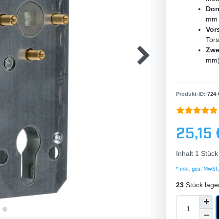
Dor
mm
Vor
Tors
Zwe
mm
Produkt-ID:
724
-
25,15 
Inhalt
1
Stück
* inkl. ges. MwSt.
23
Stück lage