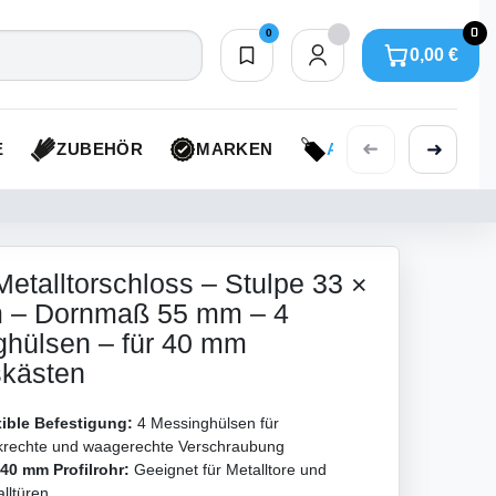
0
0
0,00 €
Merkliste
0,00 €
➜
➜
E
ZUBEHÖR
MARKEN
AKTIONEN
Metalltorschloss – Stulpe 33 ×
 – Dornmaß 55 mm – 4
hülsen – für 40 mm
skästen
xible Befestigung:
4 Messinghülsen für
krechte und waagerechte Verschraubung
 40 mm Profilrohr:
Geeignet für Metalltore und
lltüren