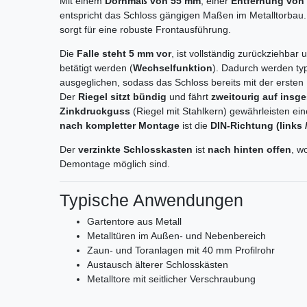
Mit einem
Dornmaß von 55 mm
, einer
Entfernung von
entspricht das Schloss gängigen Maßen im Metalltorbau
sorgt für eine robuste Frontausführung.
Die
Falle steht 5 mm vor
, ist vollständig zurückziehbar
betätigt werden (
Wechselfunktion
). Dadurch werden ty
ausgeglichen, sodass das Schloss bereits mit der ersten
Der
Riegel sitzt bündig
und fährt
zweitourig auf insg
Zinkdruckguss
(Riegel mit Stahlkern) gewährleisten ei
nach kompletter Montage
ist die
DIN-Richtung (links /
Der
verzinkte Schlosskasten
ist
nach hinten offen
, w
Demontage möglich sind.
Typische Anwendungen
Gartentore aus Metall
Metalltüren im Außen- und Nebenbereich
Zaun- und Toranlagen mit 40 mm Profilrohr
Austausch älterer Schlosskästen
Metalltore mit seitlicher Verschraubung