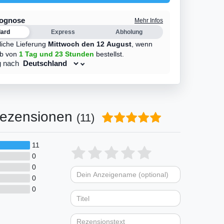
rognose
Mehr Infos
dard
Express
Abholung
liche Lieferung
Mittwoch den 12 August
,
wenn
lb von
1 Tag
und 23 Stunden
bestellst.
g nach
ezensionen
(11)
11
Bewertungssterne
1
2
3
4
5
0
0
von
von
von
von
von
0
Dein
Platzhalter
5
5
5
5
5
0
Anzeigename
Bewertungssternen
Bewertungsstern
Bewertungsste
Bewertungss
Bewertung
(optional)
Titel