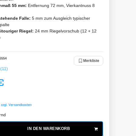
nmaß 55 mm:
Entfernung 72 mm, Vierkantnuss 8
stehende Falle:
5 mm zum Ausgleich typischer
palte
itouriger Riegel:
24 mm Riegelvorschub (12 + 12
)
6554
Merkliste
(11)
€
 zzgl.
Versandkosten
rnd
IN DEN WARENKORB