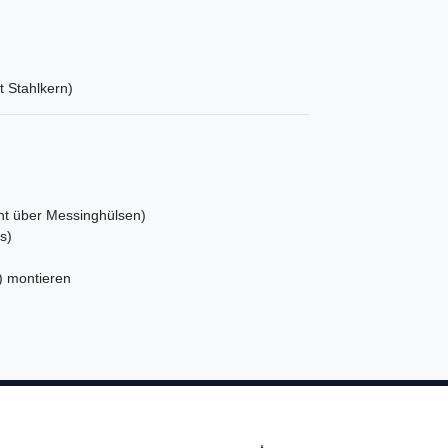
 Stahlkern)
ht über Messinghülsen)
s)
) montieren