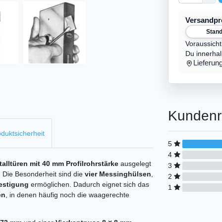
Versandp
Stan
Voraussicht
Du innerha
Lieferun
Kundenr
duktsicherheit
5
4
alltüren mit 40 mm Profilrohrstärke
ausgelegt
3
. Die Besonderheit sind die
vier Messinghülsen
,
2
estigung
ermöglichen. Dadurch eignet sich das
1
en
, in denen häufig noch die waagerechte