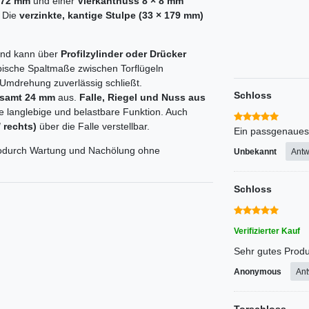
 72 mm
und einer
Vierkantnuss 8 × 8 mm
. Die
verzinkte, kantige Stulpe (33 × 179 mm)
 und kann über
Profilzylinder oder Drücker
pische Spaltmaße zwischen Torflügeln
 Umdrehung zuverlässig schließt.
Schloss
esamt 24 mm
aus.
Falle, Riegel und Nuss aus
ne langlebige und belastbare Funktion. Auch
 rechts)
über die Falle verstellbar.
Ein passgenaues 
odurch Wartung und Nachölung ohne
Unbekannt
Antw
Schloss
Verifizierter Kauf
Sehr gutes Produ
Anonymous
Ant