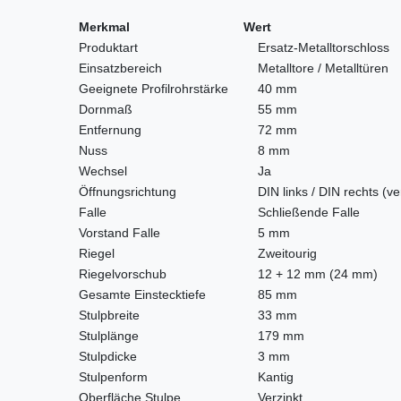
Merkmal
Wert
Produktart
Ersatz-Metalltorschloss
Einsatzbereich
Metalltore / Metalltüren
Geeignete Profilrohrstärke
40 mm
Dornmaß
55 mm
Entfernung
72 mm
Nuss
8 mm
Wechsel
Ja
Öffnungsrichtung
DIN links / DIN rechts (ver
Falle
Schließende Falle
Vorstand Falle
5 mm
Riegel
Zweitourig
Riegelvorschub
12 + 12 mm (24 mm)
Gesamte Einstecktiefe
85 mm
Stulpbreite
33 mm
Stulplänge
179 mm
Stulpdicke
3 mm
Stulpenform
Kantig
Oberfläche Stulpe
Verzinkt