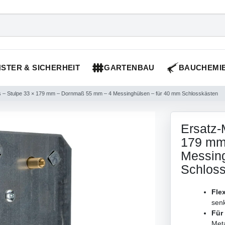
STER & SICHERHEIT
GARTENBAU
BAUCHEMI
ss – Stulpe 33 × 179 mm – Dornmaß 55 mm – 4 Messinghülsen – für 40 mm Schlosskästen
Ersatz-
179 mm
Messing
Schlos
Fle
sen
Für
Meta