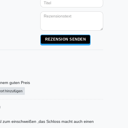
Anzeigename
Bewertungssternen
Bewertungsstern
Bewertungsste
Bewertungss
Bewertung
(optional)
Titel
Rezensionstext
REZENSION SENDEN
 einem guten Preis
ort hinzufügen
g
al zum einschweißen ,das Schloss macht auch einen