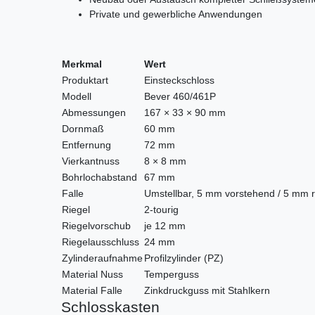
Private und gewerbliche Anwendungen
Merkmal
Wert
Produktart
Einsteckschloss
Modell
Bever 460/461P
Abmessungen
167 × 33 × 90 mm
Dornmaß
60 mm
Entfernung
72 mm
Vierkantnuss
8 × 8 mm
Bohrlochabstand
67 mm
Falle
Umstellbar, 5 mm vorstehend / 5 mm r
Riegel
2-tourig
Riegelvorschub
je 12 mm
Riegelausschluss
24 mm
Zylinderaufnahme
Profilzylinder (PZ)
Material Nuss
Temperguss
Material Falle
Zinkdruckguss mit Stahlkern
Schlosskasten