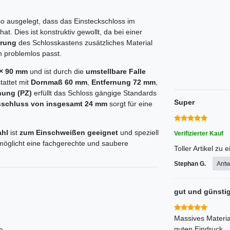
o ausgelegt, dass das Einsteckschloss im
hat. Dies ist konstruktiv gewollt, da bei einer
erung
des Schlosskastens zusätzliches Material
n problemlos passt.
 × 90 mm
und ist durch die
umstellbare Falle
tattet mit
Dornmaß 60 mm
,
Entfernung 72 mm
,
hung (PZ)
erfüllt das Schloss gängige Standards
Super
sschluss von insgesamt 24 mm
sorgt für eine
ahl
ist
zum Einschweißen geeignet
und speziell
Verifizierter Kauf
möglicht eine fachgerechte und saubere
Toller Artikel zu
Stephan G.
Antw
gut und günsti
Massives Materi
guten Eindruck.
e