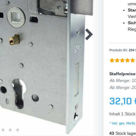
umst
Sta
Vie
Sich
Rie
Produkt-ID:
294
-
Staffelpreise
Ab Menge: 1
Ab Menge: 2
32,10
Inhalt
1
Stück
* inkl. ges. MwSt.
43
Stück lage