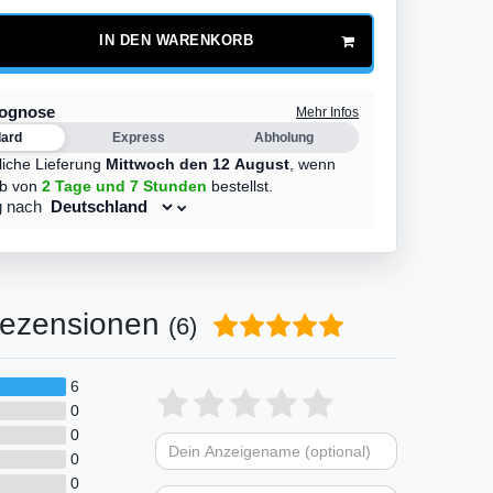
IN DEN WARENKORB
rognose
Mehr Infos
dard
Express
Abholung
liche Lieferung
Mittwoch den 12 August
,
wenn
lb von
2 Tage
und 7 Stunden
bestellst.
g nach
ezensionen
(6)
6
Bewertungssterne
1
2
3
4
5
0
0
von
von
von
von
von
0
Dein
Platzhalter
5
5
5
5
5
0