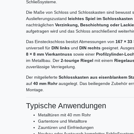
Schließsysteme.
Die Maße von Schloss und Schlosskasten sind bewusst s
Auslieferungszustand
leichtes Spiel im Schlosskasten
nachträglichen
Verzinkung, Beschichtung oder Lacki
aufgetragen wird und das Schloss anschließend weiterhi
Das Einsteckschloss besitzt Abmessungen von
167 × 33
universell für
DIN links
und
DIN rechts
geeignet. Ausges
8 × 8 mm Vierkantnuss
sowie einer
Profilzylinder-Loc
im Metallbau. Der
2-tourige Riegel
mit einem
Riegelau
zuverlässige Verriegelung.
Der mitgelieferte
Schlosskasten aus eisenblankem St
auf
40 mm Rohr
ausgelegt. Das beiliegende Zubehör er
Montage.
Typische Anwendungen
Metalltüren mit 40 mm Rohr
Gartentore und Metalltore
Zauntüren und Einfriedungen
Neubau oder Austausch kompletter Schließsystem