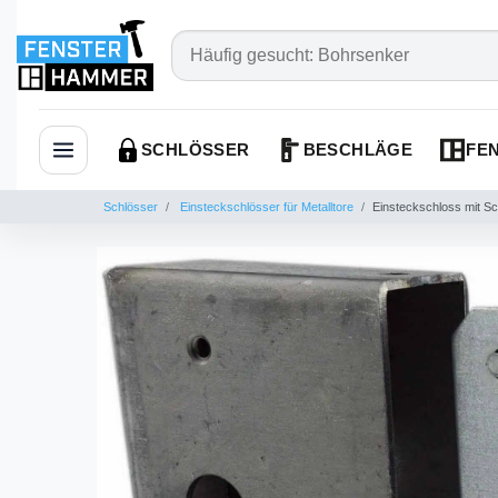
SCHLÖSSER
BESCHLÄGE
FEN
Navigation öffnen
Schlösser
Einsteckschlösser für Metalltore
Einsteckschloss mit S
das
ung
ch
en
r