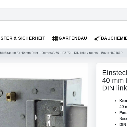
STER & SICHERHEIT
GARTENBAU
BAUCHEMI
chließkasten für 40 mm Rohr – Dornmaß 60 – PZ 72 – DIN links / rechts – Bever 460461P
Einstec
40 mm 
DIN lin
Kom
40 
Pas
Bes
DIN