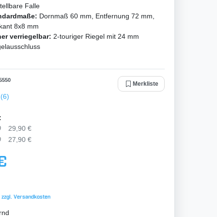
ellbare Falle
ndardmaße:
Dornmaß 60 mm, Entfernung 72 mm,
rkant 8x8 mm
er verriegelbar:
2-touriger Riegel mit 24 mm
gelausschluss
5550
Merkliste
(6)
:
0
29,90 €
0
27,90 €
 €
 zzgl.
Versandkosten
rnd