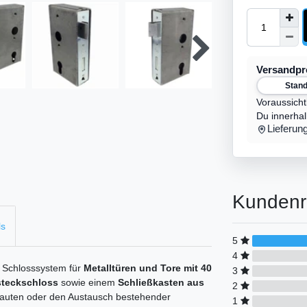
Versandp
Stan
Voraussicht
Du innerha
Lieferun
Kundenr
ls
5
4
s Schlosssystem für
Metalltüren und Tore mit 40
3
steckschloss
sowie einem
Schließkasten aus
2
ubauten oder den Austausch bestehender
1