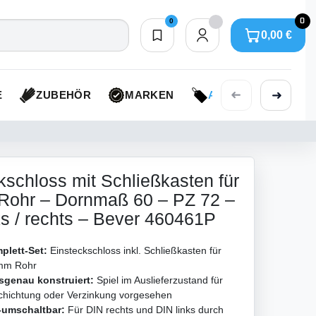
0
0
0,00 €
Merkliste
0,00 €
➜
➜
E
ZUBEHÖR
MARKEN
AKTIONEN
kschloss mit Schließkasten für
Rohr – Dornmaß 60 – PZ 72 –
ks / rechts – Bever 460461P
plett-Set:
Einsteckschloss inkl. Schließkasten für
mm Rohr
sgenau konstruiert:
Spiel im Auslieferzustand für
chichtung oder Verzinkung vorgesehen
-umschaltbar:
Für DIN rechts und DIN links durch