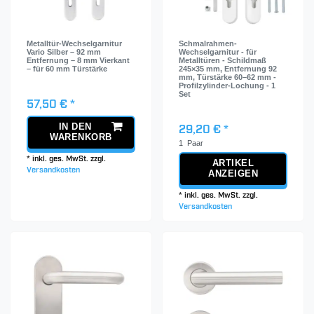
Metalltür-Wechselgarnitur
Schmalrahmen-
Vario Silber – 92 mm
Wechselgarnitur - für
Entfernung – 8 mm Vierkant
Metalltüren - Schildmaß
– für 60 mm Türstärke
245×35 mm, Entfernung 92
mm, Türstärke 60–62 mm -
Profilzylinder-Lochung - 1
Set
57,50 € *
IN DEN
29,20 € *
WARENKORB
1
Paar
*
inkl. ges. MwSt.
zzgl.
ARTIKEL
Versandkosten
ANZEIGEN
*
inkl. ges. MwSt.
zzgl.
Versandkosten