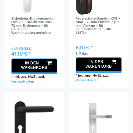
Sicherheits-Drückergarnitur
Feuerschutz-Garnitur KFG –
Oval F2 – Drücker/Drücker –
rund – 72 mm Entfernung / 9
72 mm Entfernung – für
mm Vierkant – für
Haus- und
Feuerschutztüren (DIN
Wohnungseingangstüren
18273)
8,10 € *
UVP 50,00 €
1
Paket
41,10 € *
IN DEN
IN DEN
WARENKORB
WARENKORB
*
inkl. ges. MwSt.
zzgl.
*
inkl. ges. MwSt.
zzgl.
Versandkosten
Versandkosten