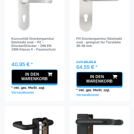
Kurzschild Drückergarnitur
FH Drückergarnitur Edelstahl
Edelstahl oval – PZ –
oval - geeignet für Türstärke
Drücker/Drücker – DIN EN
38–58 mm
1906 Klasse 4 – Feuerschutz
UVP 99,99 €
40,95 € *
64,55 € *
IN DEN
IN DEN
WARENKORB
WARENKORB
*
inkl. ges. MwSt.
zzgl.
*
inkl. ges. MwSt.
zzgl.
Versandkosten
Versandkosten