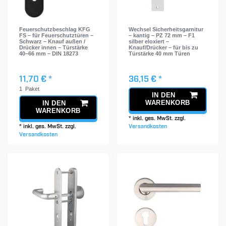
Feuerschutzbeschlag KFG
Wechsel Sicherheitsgarnitur
FS – für Feuerschutztüren –
– kantig – PZ 72 mm – F1
Schwarz – Knauf außen /
silber eloxiert –
Drücker innen – Türstärke
Knauf/Drücker – für bis zu
40–66 mm – DIN 18273
Türstärke 40 mm Türen
11,70 € *
36,15 € *
1
Paket
IN DEN
WARENKORB
IN DEN
WARENKORB
*
inkl. ges. MwSt.
zzgl.
*
inkl. ges. MwSt.
zzgl.
Versandkosten
Versandkosten