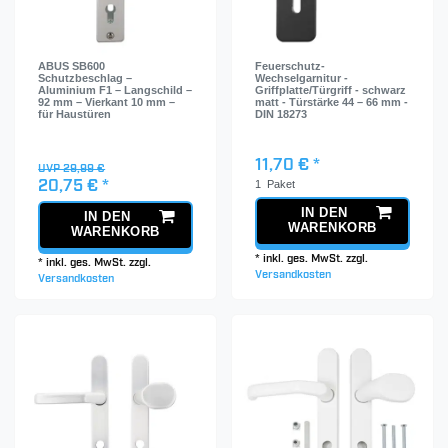
ABUS SB600
Feuerschutz-
Schutzbeschlag –
Wechselgarnitur -
Aluminium F1 – Langschild –
Griffplatte/Türgriff - schwarz
92 mm – Vierkant 10 mm –
matt - Türstärke 44 – 66 mm -
für Haustüren
DIN 18273
11,70 € *
UVP 29,99 €
1
Paket
20,75 € *
IN DEN
IN DEN
WARENKORB
WARENKORB
*
inkl. ges. MwSt.
zzgl.
*
inkl. ges. MwSt.
zzgl.
Versandkosten
Versandkosten