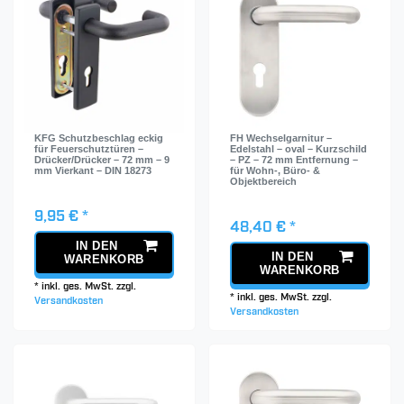
KFG Schutzbeschlag eckig
FH Wechselgarnitur –
für Feuerschutztüren –
Edelstahl – oval – Kurzschild
Drücker/Drücker – 72 mm – 9
– PZ – 72 mm Entfernung –
mm Vierkant – DIN 18273
für Wohn-, Büro- &
Objektbereich
9,95 € *
48,40 € *
IN DEN
IN DEN
WARENKORB
WARENKORB
*
inkl. ges. MwSt.
zzgl.
*
inkl. ges. MwSt.
zzgl.
Versandkosten
Versandkosten