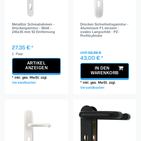
Metalltür Schmalrahmen -
Drücker-Sicherheitsgarnitur -
Drückergarnitur - Weiß -
Aluminium F1 eloxiert -
245x35 mm 92 Entfernung
ovales Langschild - PZ-
Profilzylinder
27,35 € *
UVP 59,99 €
1
Paar
43,00 € *
ARTIKEL
ANZEIGEN
IN DEN
WARENKORB
*
inkl. ges. MwSt.
zzgl.
Versandkosten
*
inkl. ges. MwSt.
zzgl.
Versandkosten