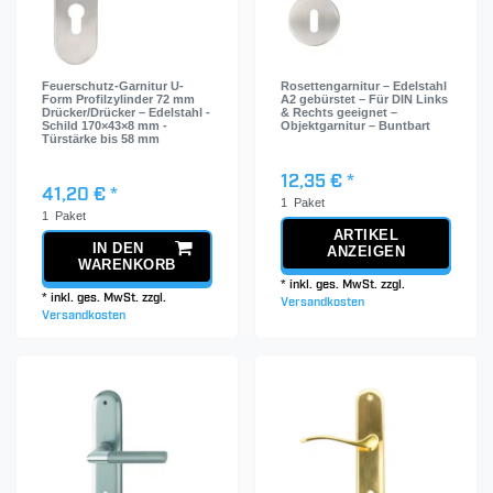
Feuerschutz-Garnitur U-
Rosettengarnitur – Edelstahl
Form Profilzylinder 72 mm
A2 gebürstet – Für DIN Links
Drücker/Drücker – Edelstahl -
& Rechts geeignet –
Schild 170×43×8 mm -
Objektgarnitur – Buntbart
Türstärke bis 58 mm
12,35 € *
41,20 € *
1
Paket
1
Paket
ARTIKEL
IN DEN
ANZEIGEN
WARENKORB
*
inkl. ges. MwSt.
zzgl.
*
inkl. ges. MwSt.
zzgl.
Versandkosten
Versandkosten