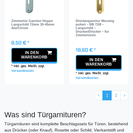
Zimmertür Garnitur Hoppe
Drückergarnitur Messing
Langschild 72mm 35-45mm
poliert – BB 72/8 –
Alu/Chrom
Langschild –
Drücker/Drücker – für
Zimmertüren
8,50 € *
18,60 € *
IN DEN
WARENKORB
IN DEN
WARENKORB
*
inkl. ges. MwSt.
zzgl.
Versandkosten
*
inkl. ges. MwSt.
zzgl.
Versandkosten
1
2
Was sind Türgarnituren?
Türgarnituren sind komplette Beschlagssets für Türen, bestehend
aus Drücker (oder Knauf), Rosette oder Schild, Vierkantstift und