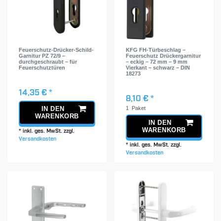
Feuerschutz-Drücker-Schild-
KFG FH-Türbeschlag –
Garnitur PZ 72/9 –
Feuerschutz Drückergarnitur
durchgeschraubt – für
– eckig – 72 mm – 9 mm
Feuerschutztüren
Vierkant – schwarz – DIN
18273
14,35 € *
8,10 € *
1
Paket
IN DEN
WARENKORB
IN DEN
WARENKORB
*
inkl. ges. MwSt.
zzgl.
Versandkosten
*
inkl. ges. MwSt.
zzgl.
Versandkosten