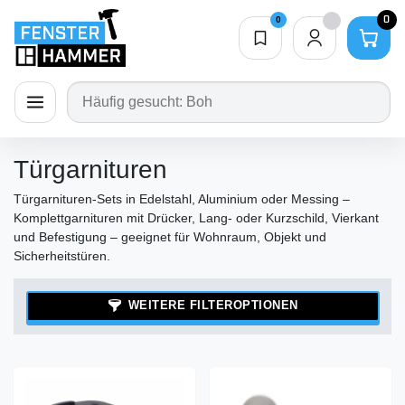
0
0
Merkliste
0,00 €
ion schließen
Navigation öffnen
Türgarnituren
Türgarnituren-Sets in Edelstahl, Aluminium oder Messing –
Komplettgarnituren mit Drücker, Lang- oder Kurzschild, Vierkant
und Befestigung – geeignet für Wohnraum, Objekt und
Sicherheitstüren.
WEITERE FILTEROPTIONEN