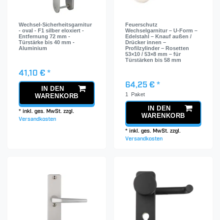
Wechsel-Sicherheitsgarnitur
Feuerschutz
- oval - F1 silber eloxiert -
Wechselgarnitur – U-Form –
Entfernung 72 mm -
Edelstahl – Knauf außen /
Türstärke bis 40 mm -
Drücker innen –
Aluminium
Profilzylinder – Rosetten
53×10 / 53×8 mm – für
Türstärken bis 58 mm
41,10 € *
64,25 € *
IN DEN
1
Paket
WARENKORB
IN DEN
*
inkl. ges. MwSt.
zzgl.
WARENKORB
Versandkosten
*
inkl. ges. MwSt.
zzgl.
Versandkosten