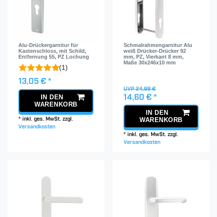
Alu-Drückergarnitur für
Schmalrahmengarnitur Alu
Kastenschloss, mit Schild,
weiß Drücker-Drücker 92
Entfernung 55, PZ Lochung
mm, PZ, Vierkant 8 mm,
Maße 30x246x10 mm
(1)
13,05 € *
UVP 24,99 €
IN DEN
14,60 € *
WARENKORB
IN DEN
WARENKORB
*
inkl. ges. MwSt.
zzgl.
Versandkosten
*
inkl. ges. MwSt.
zzgl.
Versandkosten