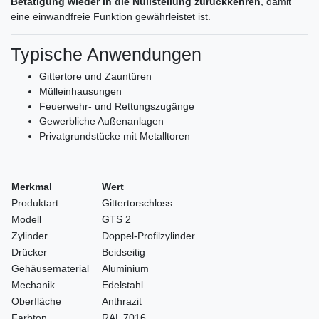
Betätigung wieder in die Nullstellung zurückkehren
, damit
eine einwandfreie Funktion gewährleistet ist.
Typische Anwendungen
Gittertore und Zauntüren
Mülleinhausungen
Feuerwehr- und Rettungszugänge
Gewerbliche Außenanlagen
Privatgrundstücke mit Metalltoren
Merkmal
Wert
Produktart
Gittertorschloss
Modell
GTS 2
Zylinder
Doppel-Profilzylinder
Drücker
Beidseitig
Gehäusematerial
Aluminium
Mechanik
Edelstahl
Oberfläche
Anthrazit
Farbton
RAL 7016