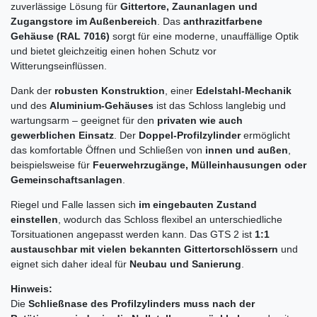
zuverlässige Lösung für
Gittertore, Zaunanlagen und
Zugangstore im Außenbereich
. Das
anthrazitfarbene
Gehäuse (RAL 7016)
sorgt für eine moderne, unauffällige Optik
und bietet gleichzeitig einen hohen Schutz vor
Witterungseinflüssen.
Dank der
robusten Konstruktion
, einer
Edelstahl-Mechanik
und des
Aluminium-Gehäuses
ist das Schloss langlebig und
wartungsarm – geeignet für den
privaten wie auch
gewerblichen Einsatz
. Der
Doppel-Profilzylinder
ermöglicht
das komfortable Öffnen und Schließen von
innen und außen
,
beispielsweise für
Feuerwehrzugänge, Mülleinhausungen oder
Gemeinschaftsanlagen
.
Riegel und Falle lassen sich
im eingebauten Zustand
einstellen
, wodurch das Schloss flexibel an unterschiedliche
Torsituationen angepasst werden kann. Das GTS 2 ist
1:1
austauschbar mit vielen bekannten Gittertorschlössern
und
eignet sich daher ideal für
Neubau und Sanierung
.
Hinweis:
Die
Schließnase des Profilzylinders muss nach der