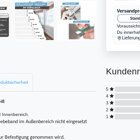
Versandp
Stan
Voraussicht
Du innerha
Lieferun
Kundenr
duktsicherheit
5
4
eiß
3
2
 Innenbereich.
1
Klebeband im Außenbereich nicht eingesetzt
 Befestigung genommen wird.