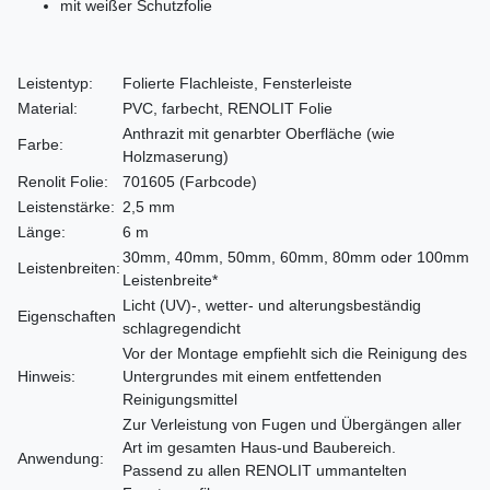
mit weißer Schutzfolie
Leistentyp:
Folierte Flachleiste, Fensterleiste
Material:
PVC, farbecht, RENOLIT Folie
Anthrazit mit genarbter Oberfläche (wie
Farbe:
Holzmaserung)
Renolit Folie:
701605 (Farbcode)
Leistenstärke:
2,5 mm
Länge:
6 m
30mm, 40mm, 50mm, 60mm, 80mm oder 100mm
Leistenbreiten:
Leistenbreite*
Licht (UV)-, wetter- und alterungsbeständig
Eigenschaften
schlagregendicht
Vor der Montage empfiehlt sich die Reinigung des
Hinweis:
Untergrundes mit einem entfettenden
Reinigungsmittel
Zur Verleistung von Fugen und Übergängen aller
Art im gesamten Haus-und Baubereich.
Anwendung:
Passend zu allen RENOLIT ummantelten