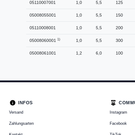
05110007001
1,0
5,5
125
05008055001
1,0
5,5
150
05110008001
1,0
5,5
200
1)
05008060001
1,0
5,5
300
05008061001
1,2
6,0
100
INFOS
COMM
Versand
Instagram
Zahlungsarten
Facebook
Kontakt
TikTok