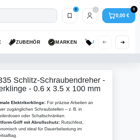
0
0
0,00 €
Merkliste
0,00 €
➜
➜
E
ZUBEHÖR
MARKEN
AKTIONEN
5 Schlitz-Schraubendreher -
kerklinge - 0.6 x 3.5 x 100 mm
male Elektrikerklinge:
Für präzise Arbeiten an
er zugänglichen Schraubstellen – z. B. in
eilerdosen oder Schaltschränken.
tform-Griff mit Abrollschutz:
Rutschfest,
nomisch und ideal für Dauerbelastung im
itsalltag.