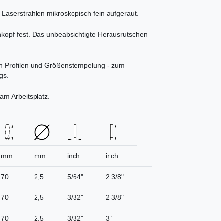
Laserstrahlen mikroskopisch fein aufgeraut.
nkopf fest. Das unbeabsichtigte Herausrutschen
ch Profilen und Größenstempelung - zum
gs.
am Arbeitsplatz.
mm
mm
inch
inch
70
2,5
5/64"
2 3/8"
70
2,5
3/32"
2 3/8"
70
2,5
3/32"
3"