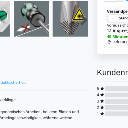
Versandp
Stan
Voraussicht
12 August
45 Minute
Lieferun
Kundenr
duktsicherheit
5
4
kerklinge.
3
2
rgonomisches Arbeiten, bei dem Blasen und
1
Arbeitsgeschwindigkeit, während weiche