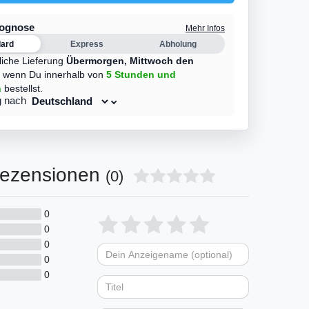
rognose
Mehr Infos
dard
Express
Abholung
liche Lieferung
Übermorgen,
Mittwoch den
,
wenn Du innerhalb von
5 Stunden
und
n
bestellst.
g nach
ezensionen
(0)
0
Bewertungssterne
1
2
3
4
5
0
0
von
von
von
von
von
0
Dein
Platzhalter
5
5
5
5
5
0
Anzeigename
Bewertungssternen
Bewertungsstern
Bewertungsste
Bewertungss
Bewertung
(optional)
Titel