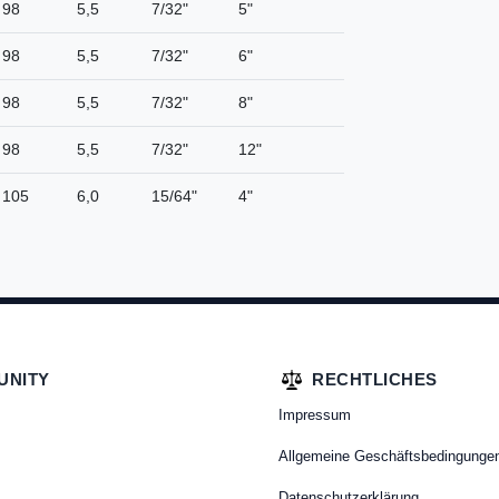
98
5,5
7/32"
5"
98
5,5
7/32"
6"
98
5,5
7/32"
8"
98
5,5
7/32"
12"
105
6,0
15/64"
4"
UNITY
RECHTLICHES
Impressum
Allgemeine Geschäftsbedingunge
Datenschutzerklärung