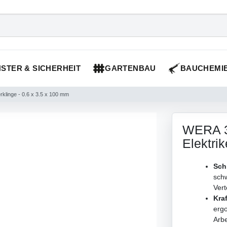
STER & SICHERHEIT
GARTENBAU
BAUCHEMI
klinge - 0.6 x 3.5 x 100 mm
WERA 33
Elektri
Sch
schw
Vert
Kraf
ergo
Arbe