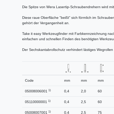
Die Spitze von Wera Lasertip-Schraubendrehern wird mit 
Diese raue Oberfläche "beißt" sich förmlich im Schraube
gehört der Vergangenheit an.
Take it easy Werkzeugfinder mit Farbkennzeichnung na
einfachen und schnellen Finden des benötigten Werkzeu
Der Sechskantabrollschutz verhindert lästiges Wegrollen 
Code
mm
mm
mm
1)
05008006001
0,4
2,0
60
1)
05110000001
0,4
2,5
60
1)
05008007001
0,4
2,5
75