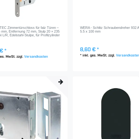
EC Zimmertürschloss für falz Türen –
WERA - Schlitz Schraubendreher 932 A 
 mm, Entfernung 72 mm, Stulp 20 × 235
5.5 x 100 mm
L/R, Edelstahl-Stulpe, für Profilzylinder
8,60 € *
€ *
*
inkl. ges. MwSt.
zzgl.
Versandkoste
 ges. MwSt.
zzgl.
Versandkosten