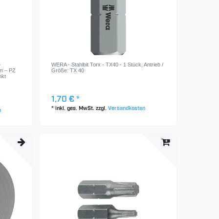
–
WERA - Stahlbit Torx - TX40 - 1 Stück
, Antrieb /
m – PZ
Größe: TX 40
nkt
1,70 € *
*
inkl. ges. MwSt.
zzgl.
Versandkosten
n