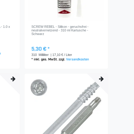
- 1.0 x
SCREW REBEL - Silikon - geruchsfrei -
neutralvernetzend - 310 ml Kartusche -
Schwarz
5,30 € *
n
310
Milliliter
| 17,10 € / Liter
*
inkl. ges. MwSt.
zzgl.
Versandkosten