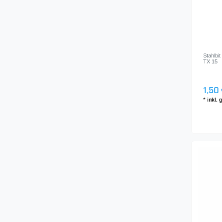
Stahlbi
TX 15
1,50 
*
inkl.