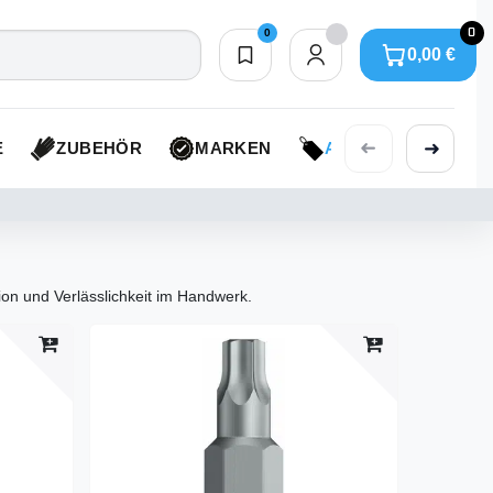
0
0
0,00 €
Merkliste
0,00 €
➜
➜
E
ZUBEHÖR
MARKEN
AKTIONEN
ion und Verlässlichkeit im Handwerk.