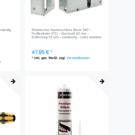
ständig
Rheinisches Kastenschloss Bever 84P –
Profilzylinder (PZ) – Dornmaß 60 mm –
Entfernung 53 mm – zweitourig – Links einwärts
47,95 € *
*
inkl. ges. MwSt.
zzgl.
Versandkosten
n