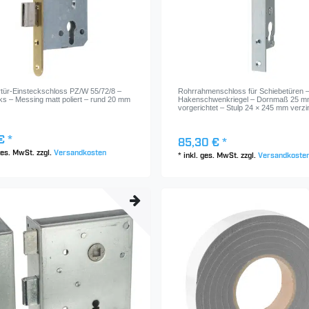
rtür-Einsteckschloss PZ/W 55/72/8 –
Rohrrahmenschloss für Schiebetüren 
ks – Messing matt poliert – rund 20 mm
Hakenschwenkriegel – Dornmaß 25 m
vorgerichtet – Stulp 24 × 245 mm verzi
€ *
85,30 € *
 ges. MwSt.
zzgl.
Versandkosten
*
inkl. ges. MwSt.
zzgl.
Versandkoste