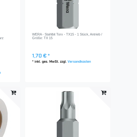
WERA - Stahlbit Torx - TX15 - 1 Stück
, Antrieb /
arz
Größe: TX 15
1,70 € *
*
inkl. ges. MwSt.
zzgl.
Versandkosten
n