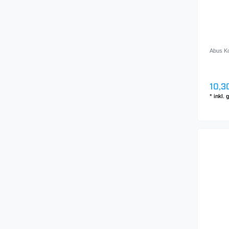
182 mm
2
212 mm
2
Abus Ko
10,3
*
inkl.