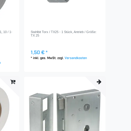
 10 / 1-
Stahlbit Torx / TX25 - 1 Stück
, Antrieb / Größe:
TX 25
1,50 € *
*
inkl. ges. MwSt.
zzgl.
Versandkosten
n