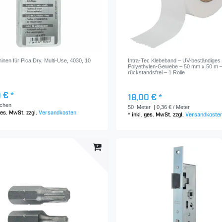
inen für Pica Dry, Multi-Use, 4030, 10
Intra-Tec Klebeband – UV-beständiges
Polyethylen-Gewebe – 50 mm x 50 m 
rückstandsfrei – 1 Rolle
 € *
18,00 € *
chen
50
Meter
| 0,36 € / Meter
 ges. MwSt.
zzgl.
Versandkosten
*
inkl. ges. MwSt.
zzgl.
Versandkoste