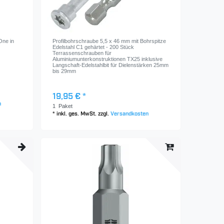
ne in
Profilbohrschraube 5,5 x 46 mm mit Bohrspitze
Edelstahl C1 gehärtet - 200 Stück
Terrassenschrauben für
Aluminiumunterkonstruktionen TX25 inklusive
Langschaft-Edelstahlbit für Dielenstärken 25mm
bis 29mm
19,95 € *
n
1
Paket
*
inkl. ges. MwSt.
zzgl.
Versandkosten