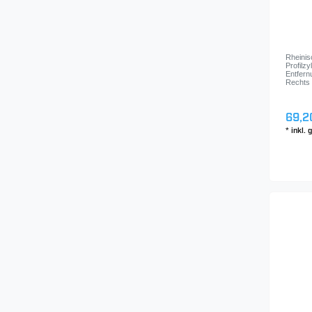
Rheinis
Profilz
Entfern
Rechts 
69,2
*
inkl.