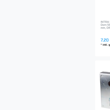
INTRA-T
Dorn 55
mm, DIN 
7,20 
*
inkl.