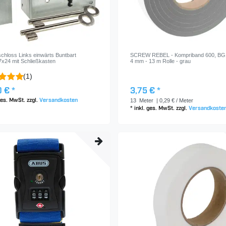
chloss Links einwärts Buntbart
SCREW REBEL - Kompriband 600, BG1,
x24 mit Schließkasten
4 mm - 13 m Rolle - grau
(1)
 € *
3,75 € *
13
Meter
| 0,29 € / Meter
 ges. MwSt.
zzgl.
Versandkosten
*
inkl. ges. MwSt.
zzgl.
Versandkoste