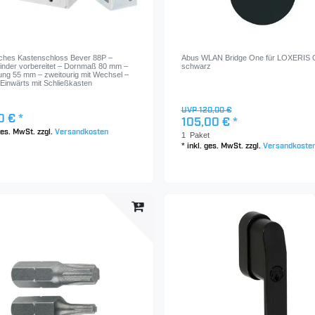
ches Kastenschloss Bever 88P –
Abus WLAN Bridge One für LOXERIS O
ylinder vorbereitet – Dornmaß 80 mm –
schwarz
ung 55 mm – zweitourig mit Wechsel –
Einwärts mit Schließkasten
UVP 120,00 €
0 € *
105,00 € *
 ges. MwSt.
zzgl.
Versandkosten
1
Paket
*
inkl. ges. MwSt.
zzgl.
Versandkoste