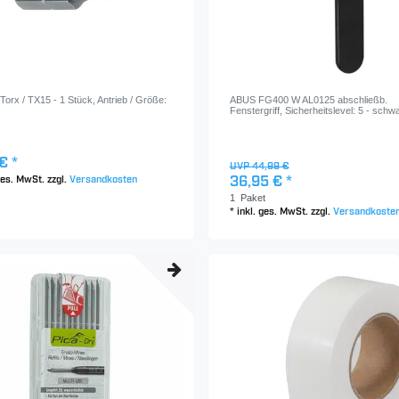
t Torx / TX15 - 1 Stück
, Antrieb / Größe:
ABUS FG400 W AL0125 abschließb.
Fenstergriff, Sicherheitslevel: 5 - schw
€ *
UVP 44,99 €
 ges. MwSt.
zzgl.
Versandkosten
36,95 € *
1
Paket
*
inkl. ges. MwSt.
zzgl.
Versandkoste