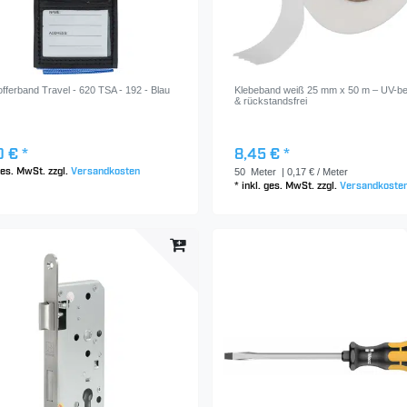
fferband Travel - 620 TSA - 192 - Blau
Klebeband weiß 25 mm x 50 m – UV-be
& rückstandsfrei
0 € *
8,45 € *
50
Meter
| 0,17 € / Meter
 ges. MwSt.
zzgl.
Versandkosten
*
inkl. ges. MwSt.
zzgl.
Versandkoste