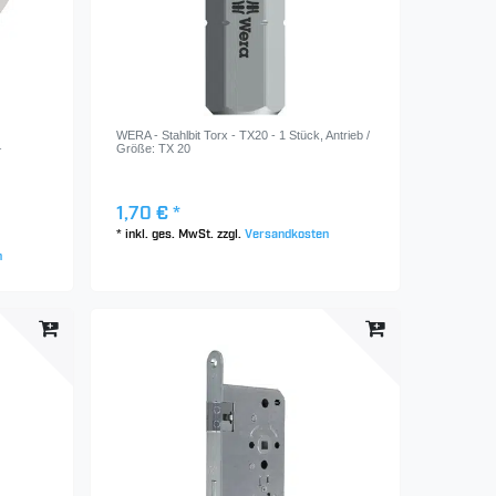
WERA - Stahlbit Torx - TX20 - 1 Stück
, Antrieb /
–
Größe: TX 20
1,70 € *
*
inkl. ges. MwSt.
zzgl.
Versandkosten
n