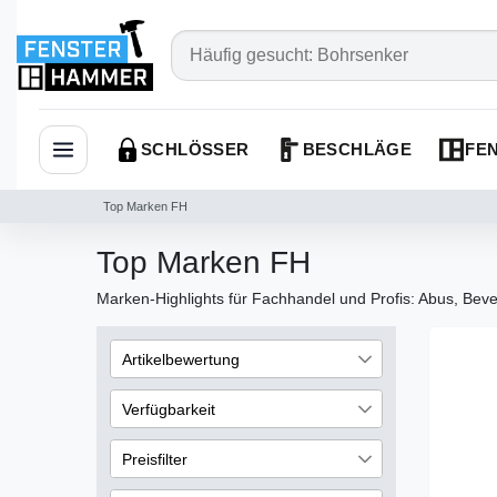
SCHLÖSSER
BESCHLÄGE
FEN
Navigation öffnen
Top Marken FH
Top Marken FH
Marken-Highlights für Fachhandel und Profis: Abus, Bever
Artikelbewertung
234
Verfügbarkeit
234
auf Lager
304
Preisfilter
234
nicht vorrätig
17