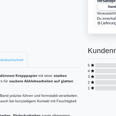
Versandp
Stan
Voraussicht
Du innerha
Lieferun
Kundenr
duktsicherheit
5
4
, dünnem Krepppapier
mit einer
starken
3
rs für
saubere Abklebearbeiten auf glatten
2
1
 Band präzise führen und formstabil verarbeiten.
auch bei kurzzeitigem Kontakt mit Feuchtigkeit
beiten
,
Abdeckarbeiten
sowie allgemeine