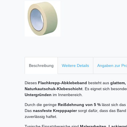
Beschreibung
Weitere Details
Angaben zur Pro
Dieses
Flachkrepp-Abklebeband
besteht aus
glattem
Naturkautschuk-Klebeschicht
. Es eignet sich besonde
Untergründen
im Innenbereich.
Durch die geringe
Reißdehnung von 5 %
lässt sich das
Das
nassfeste Krepppapier
sorgt dafür, dass das Band 
zuverlässig haftet.
Typische Einsatzbereiche sind
Malerarbeiten
,
Lackierar