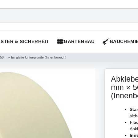
STER & SICHERHEIT
GARTENBAU
BAUCHEMI
0 m – für glatte Untergründe (Innenbereich)
Abklebe
mm × 50
(Innenb
Sta
sich
Fla
Abk
Inn