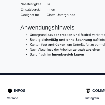
Nassfestigkeit
Ja
Einsatzbereich
Innen
Geeignet für
Glatte Untergründe
Anwendungshinweis
Untergrund
sauber, trocken und fettfrei
vorberei
Band
gleichmäßig und ohne Spannung
aufkleb
Kanten
fest andrücken
, um Unterläufer zu verme
Nach Abschluss der Arbeiten
zeitnah abziehen
Band
flach im Innenbereich lagern
INFOS
COMM
Versand
Instagram