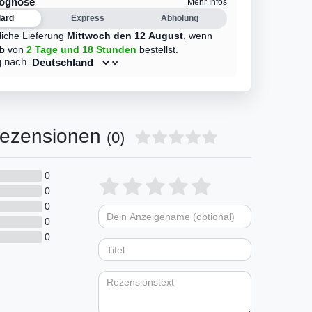
rognose
Mehr Infos
dard
Express
Abholung
liche Lieferung
Mittwoch den 12 August
,
wenn
lb von
2 Tage
und 18 Stunden
bestellst.
g nach
ezensionen
(0)
0
Bewertungssterne
1
2
3
4
5
0
0
von
von
von
von
von
0
Dein
Platzhalter
5
5
5
5
5
0
Anzeigename
Bewertungssternen
Bewertungsstern
Bewertungsste
Bewertungss
Bewertung
(optional)
Titel