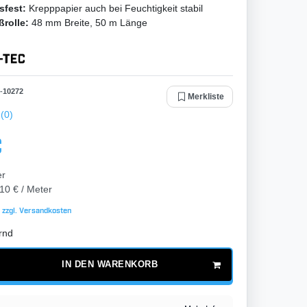
sfest:
Krepppapier auch bei Feuchtigkeit stabil
ßrolle:
48 mm Breite, 50 m Länge
-
10272
Merkliste
(0)
€
er
10 € / Meter
 zzgl.
Versandkosten
rnd
IN DEN WARENKORB