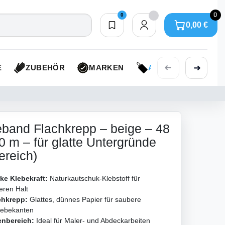
0
0
0,00 €
Merkliste
0,00 €
➜
➜
E
ZUBEHÖR
MARKEN
AKTIONEN
band Flachkrepp – beige – 48
 m – für glatte Untergründe
ereich)
rke Klebekraft:
Naturkautschuk-Klebstoff für
eren Halt
chkrepp:
Glattes, dünnes Papier für saubere
lebekanten
enbereich:
Ideal für Maler- und Abdeckarbeiten