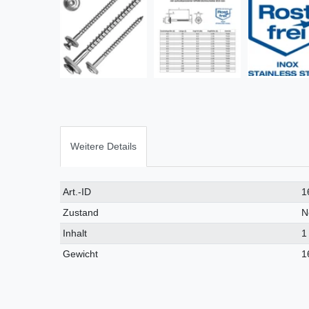
Weitere Details
Technisches
Wert
Art.-ID
1
Merkmal
Zustand
N
Inhalt
1
Gewicht
1