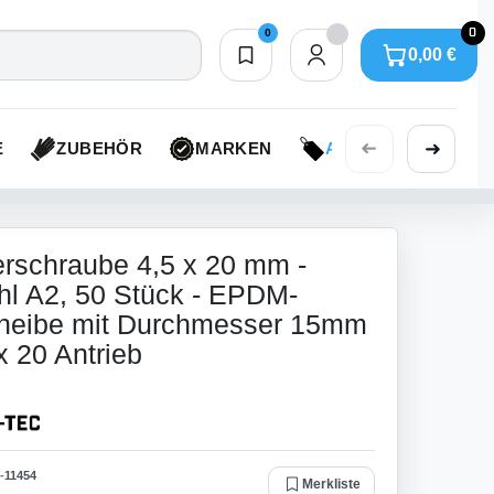
0
0
0,00 €
Merkliste
0,00 €
➜
➜
E
ZUBEHÖR
MARKEN
AKTIONEN
rschraube 4,5 x 20 mm -
hl A2, 50 Stück - EPDM-
cheibe mit Durchmesser 15mm
x 20 Antrieb
-
11454
Merkliste