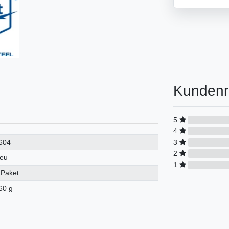
Kundenr
5
4
3
604
2
eu
1
 Paket
60 g