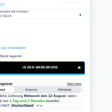
(0)
RAUBEN VPE ATRRIBUT
€
 zzgl.
Versandkosten
Stück lagernd
IN DEN WARENKORB
rognose
Mehr Infos
dard
Express
Abholung
liche Lieferung
Mittwoch den 12 August
,
wenn
lb von
1 Tag
und 2 Stunden
bestellst.
g nach