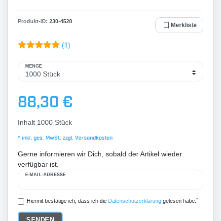
Produkt-ID:
230
-
4528
Merkliste
(1)
MENGE
88,30 €
Inhalt
1000
Stück
* inkl. ges. MwSt. zzgl.
Versandkosten
Gerne informieren wir Dich, sobald der Artikel wieder
verfügbar ist.
E-MAIL-ADRESSE
*
Hiermit bestätige ich, dass ich die
Daten­schutz­erklärung
gelesen habe.
SENDEN