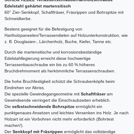
Edelstahl gehärtet martensitisch
60° Zier-Senkkopf, Schaftfräser, Fräsrippen und Bohrspitze mit
Schneidkerbe.
Bestens geeignet für die Befestigung von
Hartholzpaneelen/Terrassendielen auf Holzunterkonstruktion, wie
z. B. Douglasien-, Lärchenholz, Buche, Kiefer, Tanne etc.
Durch die martensitische und korrosionsbeständige
Edelstahllegierung erreicht diese hochwertige
Terrassenbauschraube ein bis zu 60 % höheres
Bruchdrehmoment als herkömmliche Terrassenschrauben.
Die hohe Bruchfestigkeit schützt die Schraubenköpfe beim
Eindrehen vor Abriss.
Die spezielle Gewindegangeometrie mit
Schaftfräser
am
Gewindeende verringert die Einschraubzeiten erheblich.
Die
selbstschneidende Bohrspitze
ermöglicht ein
punktgenaues Ansetzen und leichtes Versenken ins Holz. Je nach
Holzart ist ein Vorbohren nicht mehr erforderlich (Bohrtest
machen!).
Der
Senkkopf mit Fräsrippen
ermöglicht das vollständige