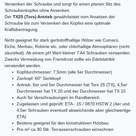
Versenken der Schraube und sorgt für einen planen Sitz des
Schraubenkopfes ohne Ansenken.
Der
TX25 (Torx) Antrieb
gewährleistet vom Ansetzen der
Schraube bis zum Versenken des Kopfes eine optimale
Kraftübertragung.
Nicht geeignet für stark gerbstoffhaltige Hölzer wie Cumarú,
Eiche, Merbau, Robinie etc. oder chlorhaltige Atmosphären (nicht
säurefest). Ab einem pH Wert kleiner 7 A4 Schrauben verwenden.
Zwecks Vermeidung von Fremdrost sollte ein Edelstahlbit
verwendet werden.
Kopfdurchmesser: 7,5mm (alle 5er Durchmesser)
Zierkopf: 60° Senkkopf
Antrieb: 6er und 5er Durchmesser hat Torx 25 (TX), 4,5er
Durchmesser hat TX 20 und 4er Durchmesser hat TX 15
Auch für Verschraubungen im Randbereich
Zugelassen und geprüft: ETA - 15 / 0870 HSTW 2 (4er und
4,5er Schrauben eventuell abweichende aber gleichwertige
ETA)
Bestens geeignet für den konstruktiven Holzbau
Pro m² ca 30 Stk. Terrassenschrauben einrechnen