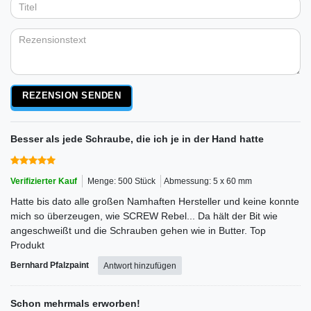
Anzeigename
Bewertungssternen
Bewertungssternen
Bewertungssternen
Bewertungssternen
Bewertungssternen
(optional)
Titel
Rezensionstext
REZENSION SENDEN
Besser als jede Schraube, die ich je in der Hand hatte
Verifizierter Kauf
Menge: 500 Stück
Abmessung: 5 x 60 mm
Hatte bis dato alle großen Namhaften Hersteller und keine konnte
mich so überzeugen, wie SCREW Rebel... Da hält der Bit wie
angeschweißt und die Schrauben gehen wie in Butter. Top
Produkt
Bernhard Pfalzpaint
Antwort hinzufügen
Schon mehrmals erworben!