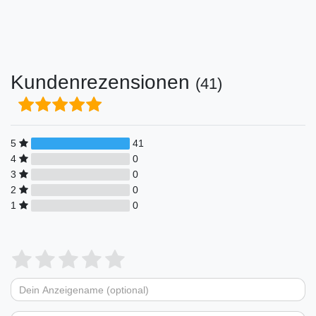
Kundenrezensionen
(41)
5
41
4
0
3
0
2
0
1
0
Bewertungssterne
1
2
3
4
5
von
von
von
von
von
Dein
Platzhalter
5
5
5
5
5