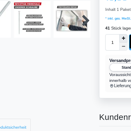
Inhalt
1
Paket
* inkl. ges. MwSt.
41
Stück lage
Versandp
Stan
Voraussicht
innerhalb v
Lieferun
Kundenr
duktsicherheit