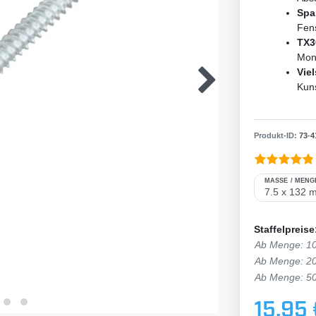
Spa
Fen
TX3
Mon
Viel
Kun
Produkt-ID:
73
-
4
MASSE / MENGE
Staffelpreise
Ab Menge: 1
Ab Menge: 2
Ab Menge: 5
15,95