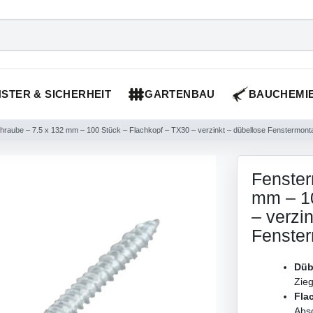
STER & SICHERHEIT
GARTENBAU
BAUCHEMI
raube – 7.5 x 132 mm – 100 Stück – Flachkopf – TX30 – verzinkt – dübellose Fenstermont
Fenster
mm – 10
– verzi
Fenste
Düb
Zieg
Fla
Abs