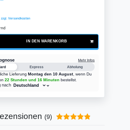
 zzgl.
Versandkosten
rnd
IN DEN WARENKORB
rognose
Mehr Infos
dard
Express
Abholung
liche Lieferung
Montag den 10 August
,
wenn Du
on
22 Stunden
und 16 Minuten
bestellst.
g nach
ezensionen
(9)