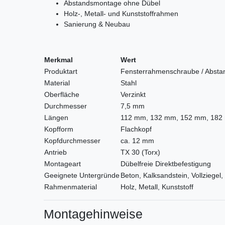
Abstandsmontage ohne Dübel
Holz-, Metall- und Kunststoffrahmen
Sanierung & Neubau
Merkmal
Wert
Produktart
Fensterrahmenschraube / Abst
Material
Stahl
Oberfläche
Verzinkt
Durchmesser
7,5 mm
Längen
112 mm, 132 mm, 152 mm, 182
Kopfform
Flachkopf
Kopfdurchmesser
ca. 12 mm
Antrieb
TX 30 (Torx)
Montageart
Dübelfreie Direktbefestigung
Geeignete Untergründe
Beton, Kalksandstein, Vollziegel,
Rahmenmaterial
Holz, Metall, Kunststoff
Montagehinweise