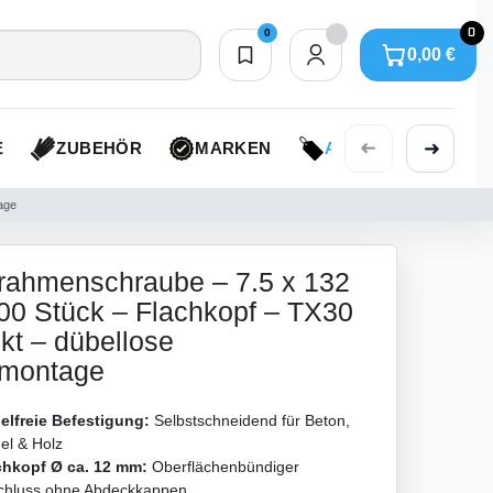
0
0
0,00 €
Merkliste
0,00 €
➜
➜
E
ZUBEHÖR
MARKEN
AKTIONEN
age
rahmenschraube – 7.5 x 132
0 Stück – Flachkopf – TX30
nkt – dübellose
rmontage
elfreie Befestigung:
Selbstschneidend für Beton,
el & Holz
chkopf Ø ca. 12 mm:
Oberflächenbündiger
chluss ohne Abdeckkappen