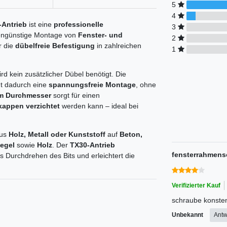
5
4
-Antrieb
ist eine
professionelle
3
stengünstige Montage von
Fenster- und
2
r die
dübelfreie Befestigung
in zahlreichen
1
rd kein zusätzlicher Dübel benötigt. Die
ht dadurch eine
spannungsfreie Montage
, ohne
mm Durchmesser
sorgt für einen
appen verzichtet
werden kann – ideal bei
aus
Holz, Metall oder Kunststoff
auf
Beton,
iegel
sowie
Holz
. Der
TX30-Antrieb
fensterrahmens
s Durchdrehen des Bits und erleichtert die
Verifizierter Kauf
schraube konste
Unbekannt
Antw