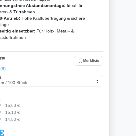
nnungsfreie Abstandsmontage:
Ideal für
ster- & Türrahmen
0-Antrieb:
Hohe Kraftübertragung & sichere
tage
seitig einsetzbar:
Für Holz-, Metall- &
ststoffrahmen
130
Merkliste
(9)
:
0
15,63 €
0
15,10 €
0
14,50 €
 €