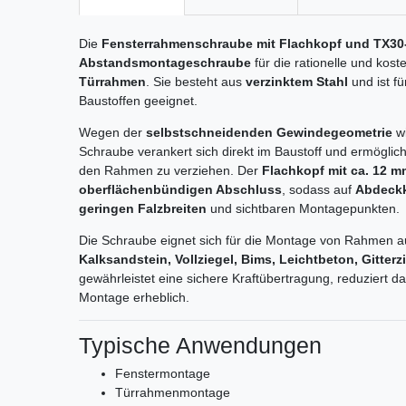
Die
Fensterrahmenschraube mit Flachkopf und TX30
Abstandsmontageschraube
für die rationelle und ko
Türrahmen
. Sie besteht aus
verzinktem Stahl
und ist fü
Baustoffen geeignet.
Wegen der
selbstschneidenden Gewindegeometrie
wi
Schraube verankert sich direkt im Baustoff und ermöglic
den Rahmen zu verziehen. Der
Flachkopf mit ca. 12 
oberflächenbündigen Abschluss
, sodass auf
Abdeckk
geringen Falzbreiten
und sichtbaren Montagepunkten.
Die Schraube eignet sich für die Montage von Rahmen 
Kalksandstein, Vollziegel, Bims, Leichtbeton, Gitterz
gewährleistet eine sichere Kraftübertragung, reduziert da
Montage erheblich.
Typische Anwendungen
Fenstermontage
Türrahmenmontage