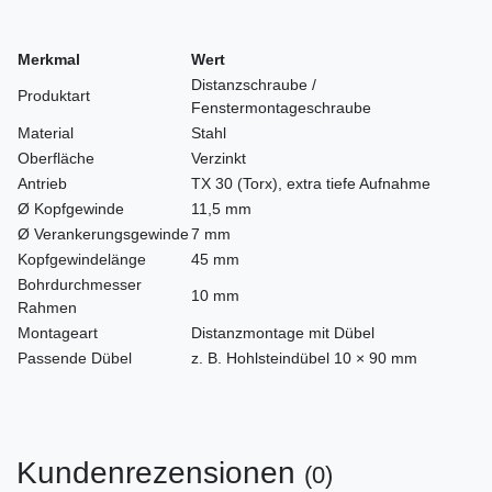
Merkmal
Wert
Distanzschraube /
Produktart
Fenstermontageschraube
Material
Stahl
Oberfläche
Verzinkt
Antrieb
TX 30 (Torx), extra tiefe Aufnahme
Ø Kopfgewinde
11,5 mm
Ø Verankerungsgewinde
7 mm
Kopfgewindelänge
45 mm
Bohrdurchmesser
10 mm
Rahmen
Montageart
Distanzmontage mit Dübel
Passende Dübel
z. B. Hohlsteindübel 10 × 90 mm
Kundenrezensionen
(0)