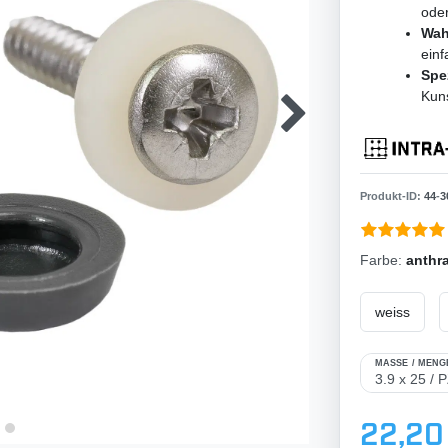
ode
Wah
ein
Spe
Kuns
Produkt-ID:
44
-
3
Farbe:
anthra
weiss
MASSE / MENGE
22,20