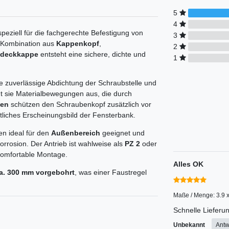
5
4
eziell für die fachgerechte Befestigung von
3
e Kombination aus
Kappenkopf
,
2
bdeckkappe
entsteht eine sichere, dichte und
1
ne zuverlässige Abdichtung der Schraubstelle und
cht sie Materialbewegungen aus, die durch
en
schützen den Schraubenkopf zusätzlich vor
itliches Erscheinungsbild der Fensterbank.
en ideal für den
Außenbereich
geeignet und
rrosion. Der Antrieb ist wahlweise als
PZ 2
oder
komfortable Montage.
Alles OK
ca. 300 mm vorgebohrt
, was einer Faustregel
Maße / Menge: 3.9 x 
Schnelle Lieferu
Unbekannt
Antw