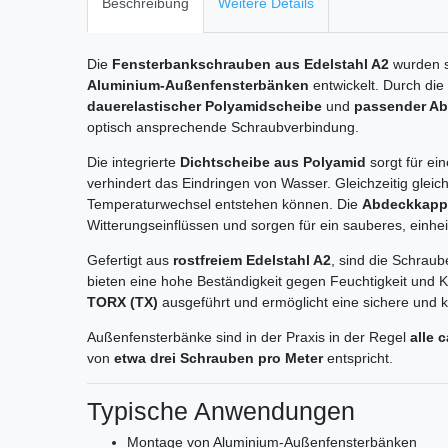
Beschreibung
Weitere Details
Die
Fensterbankschrauben aus Edelstahl A2
wurden sp
Aluminium-Außenfensterbänken
entwickelt. Durch di
dauerelastischer Polyamidscheibe
und
passender A
optisch ansprechende Schraubverbindung.
Die integrierte
Dichtscheibe aus Polyamid
sorgt für ei
verhindert das Eindringen von Wasser. Gleichzeitig glei
Temperaturwechsel entstehen können. Die
Abdeckkapp
Witterungseinflüssen und sorgen für ein sauberes, einhe
Gefertigt aus
rostfreiem Edelstahl A2
, sind die Schraub
bieten eine hohe Beständigkeit gegen Feuchtigkeit und Ko
TORX (TX)
ausgeführt und ermöglicht eine sichere und 
Außenfensterbänke sind in der Praxis in der Regel
alle 
von
etwa drei Schrauben pro Meter
entspricht.
Typische Anwendungen
Montage von Aluminium-Außenfensterbänken