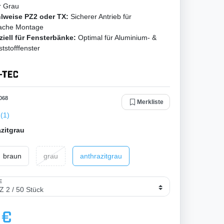
r Grau
lweise PZ2 oder TX:
Sicherer Antrieb für
fache Montage
ziell für Fensterbänke:
Optimal für Aluminium- &
tstofffenster
068
Merkliste
(1)
zitgrau
braun
grau
anthrazitgrau
 €