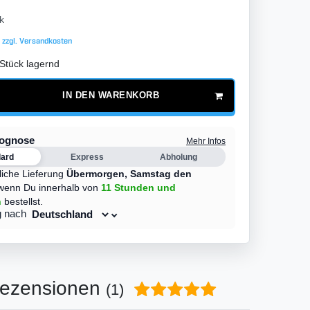
k
 zzgl.
Versandkosten
Stück lagernd
IN DEN WARENKORB
rognose
Mehr Infos
dard
Express
Abholung
liche Lieferung
Übermorgen,
Samstag den
wenn Du innerhalb von
11 Stunden
und
n
bestellst.
g nach
ezensionen
(1)