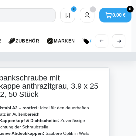
0
0
0,00 €
Merkliste
0,00 €
➜
➜
E
ZUBEHÖR
MARKEN
AKTIONEN
bankschraube mit
appe anthrazitgrau, 3.9 x 25
2, 50 Stück
stahl A2 – rostfrei:
Ideal für den dauerhaften
satz im Außenbereich
 Kappenkopf & Dichtscheibe:
Zuverlässige
chtung der Schraubstelle
lusive Abdeckkappen:
Saubere Optik in Weiß