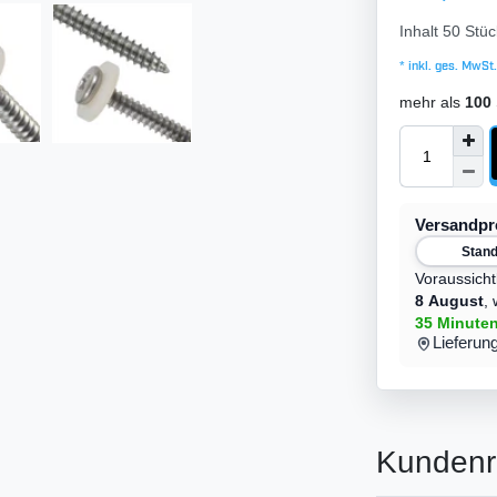
Inhalt
50
Stüc
* inkl. ges. MwSt.
mehr als
100
Versandp
Stan
Voraussicht
8 August
,
35 Minute
Lieferun
Kundenr