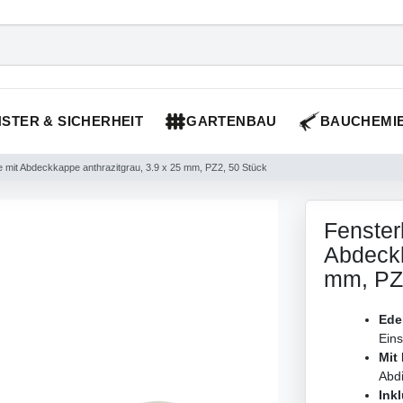
STER & SICHERHEIT
GARTENBAU
BAUCHEMI
mit Abdeckkappe anthrazitgrau, 3.9 x 25 mm, PZ2, 50 Stück
Fenster
Abdeckk
mm, PZ
Edel
Ein
Mit
Abdi
Ink