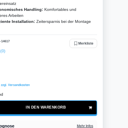
ereinsatz
onomisches Handling:
Komfortables und
eres Arbeiten
ziente Installation:
Zeitersparnis bei der Montage
-
14617
Merkliste
(0)
€
 zzgl.
Versandkosten
nd
IN DEN WARENKORB
rognose
Mehr Infos