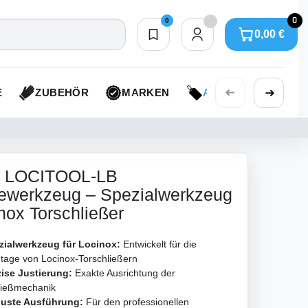
0
0
0,00 €
Merkliste
0,00 €
➜
➜
E
ZUBEHÖR
MARKEN
AKTIONEN
x LOCITOOL-LB
ewerkzeug – Spezialwerkzeug
inox Torschließer
zialwerkzeug für Locinox:
Entwickelt für die
tage von Locinox-Torschließern
zise Justierung:
Exakte Ausrichtung der
ließmechanik
uste Ausführung:
Für den professionellen