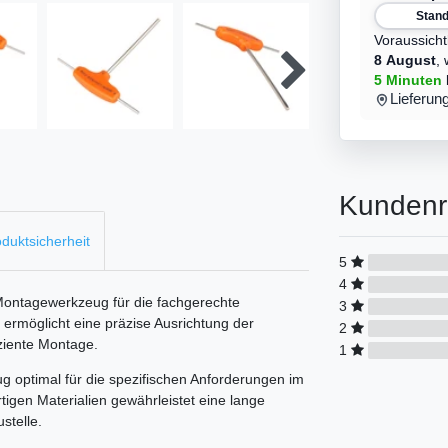
Stan
Voraussicht
8 August
,
5 Minuten
Lieferun
Kundenr
duktsicherheit
5
4
Montagewerkzeug für die fachgerechte
3
s ermöglicht eine präzise Ausrichtung der
2
ziente Montage.
1
 optimal für die spezifischen Anforderungen im
igen Materialien gewährleistet eine lange
stelle.