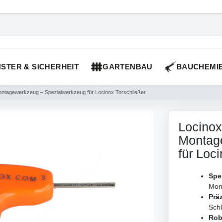
STER & SICHERHEIT
GARTENBAU
BAUCHEMI
tagewerkzeug – Spezialwerkzeug für Locinox Torschließer
Locino
Montag
für Loc
Spe
Mon
Prä
Sch
Rob