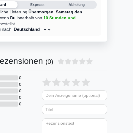
dard
Express
Abholung
liche Lieferung
Übermorgen,
Samstag den
wenn Du innerhalb von
10 Stunden
und
bestellst.
g nach
ezensionen
(0)
0
Bewertungssterne
1
2
3
4
5
0
0
von
von
von
von
von
0
Dein
Platzhalter
5
5
5
5
5
0
Anzeigename
Bewertungssternen
Bewertungsstern
Bewertungsste
Bewertungss
Bewertung
(optional)
Titel