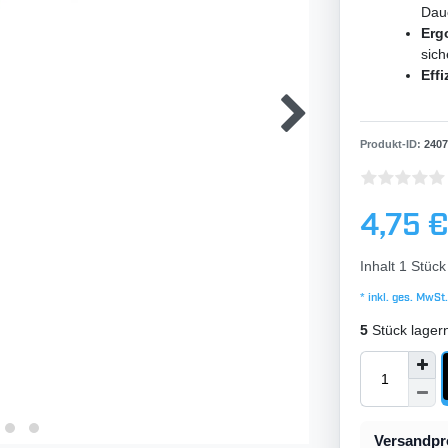
Dau
Erg
sich
Effi
Produkt-ID:
2407
4,75 
Inhalt
1
Stück
* inkl. ges. MwSt.
5
Stück lager
Versandp