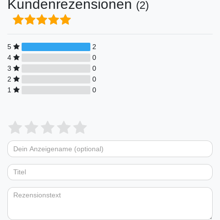
Kundenrezensionen
(2)
5
2
4
0
3
0
2
0
1
0
Bewertungssterne
1
2
3
4
5
von
von
von
von
von
Dein
Platzhalter
5
5
5
5
5
Anzeigename
Bewertungssternen
Bewertungssternen
Bewertungssternen
Bewertungssternen
Bewertungssternen
(optional)
Titel