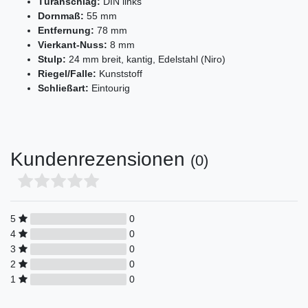
Türanschlag:
DIN links
Dornmaß:
55 mm
Entfernung:
78 mm
Vierkant-Nuss:
8 mm
Stulp:
24 mm breit, kantig, Edelstahl (Niro)
Riegel/Falle:
Kunststoff
Schließart:
Eintourig
Kundenrezensionen
(0)
5
0
4
0
3
0
2
0
1
0