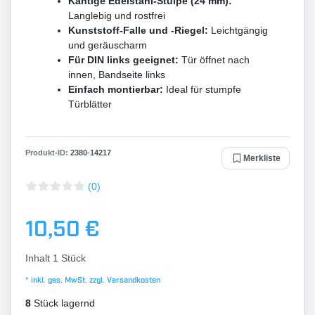
Kantige Edelstahl-Stulpe (24 mm):
Langlebig und rostfrei
Kunststoff-Falle und -Riegel:
Leichtgängig
und geräuscharm
Für DIN links geeignet:
Tür öffnet nach
innen, Bandseite links
Einfach montierbar:
Ideal für stumpfe
Türblätter
Produkt-ID:
2380
-
14217
Merkliste
(0)
10,50 €
Inhalt
1
Stück
* inkl. ges. MwSt. zzgl.
Versandkosten
8
Stück lagernd