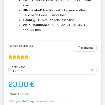
Flachstulp verzinkt:
24 × 245 mm, ca. 3 mm
stark
DIN flexibel:
Rechts und links verwendbar,
Falle nach Einbau umstellbar
1-tourig:
11 mm Riegelausschluss
Viele Dornmaße:
18, 20, 22, 24, 30, 35, 40
oder 45 mm
Produkt-ID:
300
-
5568
Merkliste
(5)
DORNMASS
23,00 €
Inhalt
1
Stück
* inkl. ges. MwSt. zzgl.
Versandkosten