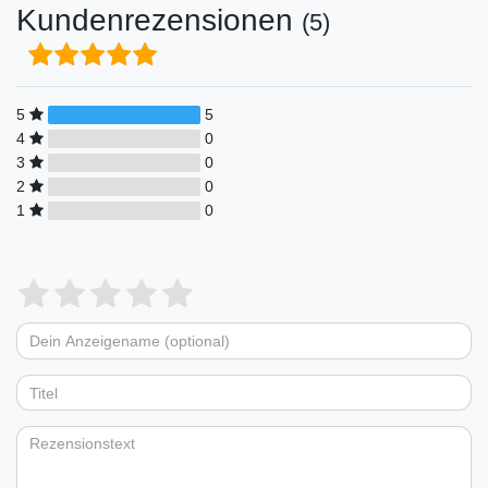
Kundenrezensionen
(5)
5
5
4
0
3
0
2
0
1
0
Bewertungssterne
1
2
3
4
5
von
von
von
von
von
Dein
Platzhalter
5
5
5
5
5
Anzeigename
Bewertungssternen
Bewertungssternen
Bewertungssternen
Bewertungssternen
Bewertungssternen
(optional)
Titel