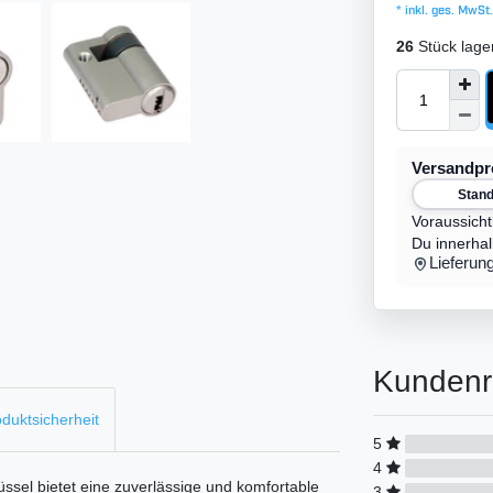
* inkl. ges. MwSt.
26
Stück lage
Versandp
Stan
Voraussicht
Du innerha
Lieferun
Kundenr
duktsicherheit
5
4
sel bietet eine zuverlässige und komfortable
3