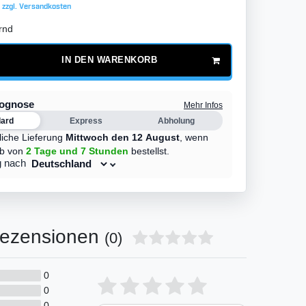
 zzgl.
Versandkosten
rnd
IN DEN WARENKORB
rognose
Mehr Infos
dard
Express
Abholung
liche Lieferung
Mittwoch den 12 August
,
wenn
lb von
2 Tage
und 7 Stunden
bestellst.
g nach
ezensionen
(0)
0
Bewertungssterne
1
2
3
4
5
0
0