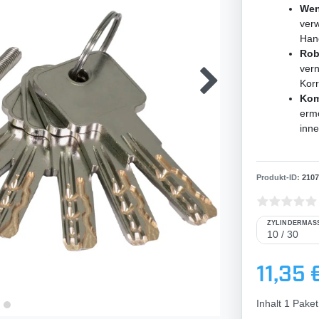
Wen
verw
Han
Rob
vern
Korr
Kom
ermö
inne
Produkt-ID:
2107
ZYLINDERMASS
11,35 
Inhalt
1
Paket