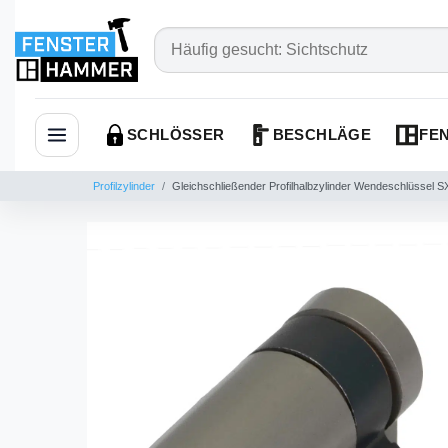
SCHLÖSSER
BESCHLÄGE
FEN
Navigation öffnen
Profilzylinder
Gleichschließender Profilhalbzylinder Wendeschlüssel SX