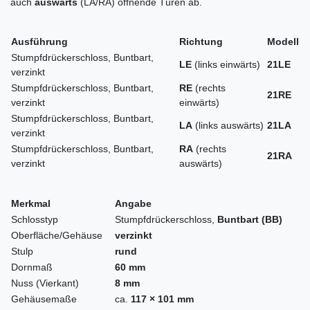
auch
auswärts
(LA/RA) öffnende Türen ab.
Ausführung
Richtung
Modell
Stumpfdrückerschloss, Buntbart,
LE
(links einwärts)
21LE
verzinkt
Stumpfdrückerschloss, Buntbart,
RE
(rechts
21RE
verzinkt
einwärts)
Stumpfdrückerschloss, Buntbart,
LA
(links auswärts)
21LA
verzinkt
Stumpfdrückerschloss, Buntbart,
RA
(rechts
21RA
verzinkt
auswärts)
Merkmal
Angabe
Schlosstyp
Stumpfdrückerschloss,
Buntbart (BB)
Oberfläche/Gehäuse
verzinkt
Stulp
rund
Dornmaß
60 mm
Nuss (Vierkant)
8 mm
Gehäusemaße
ca.
117 × 101 mm