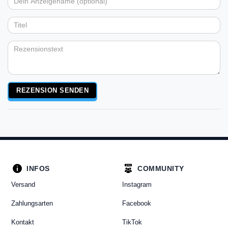
Dein
Platzhalter
5
5
5
5
5
Anzeigename
Bewertungssternen
Bewertungssternen
Bewertungssternen
Bewertungssternen
Bewertungssternen
(optional)
Titel
Rezensionstext
REZENSION SENDEN
INFOS
COMMUNITY
Versand
Instagram
Zahlungsarten
Facebook
Kontakt
TikTok