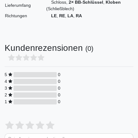
Schloss,
2× BB-Schlüssel
,
Kloben
Lieferumfang
(Schließblech)
Richtungen
LE
,
RE
,
LA
,
RA
Kundenrezensionen
(0)
5
0
4
0
3
0
2
0
1
0
Bewertungssterne
1
2
3
4
5
von
von
von
von
von