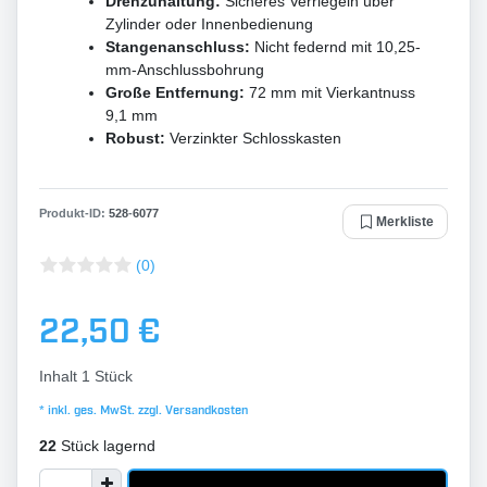
Drehzuhaltung:
Sicheres Verriegeln über
Zylinder oder Innenbedienung
Stangenanschluss:
Nicht federnd mit 10,25-
mm-Anschlussbohrung
Große Entfernung:
72 mm mit Vierkantnuss
9,1 mm
Robust:
Verzinkter Schlosskasten
Produkt-ID:
528
-
6077
Merkliste
(0)
22,50 €
Inhalt
1
Stück
* inkl. ges. MwSt. zzgl.
Versandkosten
22
Stück lagernd