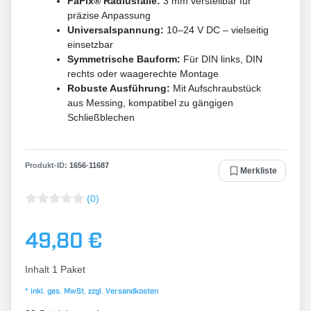
FaFix® Radiusfalle:
3 mm verstellbar für
präzise Anpassung
Universalspannung:
10–24 V DC – vielseitig
einsetzbar
Symmetrische Bauform:
Für DIN links, DIN
rechts oder waagerechte Montage
Robuste Ausführung:
Mit Aufschraubstück
aus Messing, kompatibel zu gängigen
Schließblechen
Produkt-ID:
1656
-
11687
Merkliste
(0)
49,80 €
Inhalt
1
Paket
* inkl. ges. MwSt. zzgl.
Versandkosten