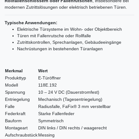
Rollfallenschlössern oder Fallenrutschen
, insbesondere bei
modernen Zutrittslösungen oder elektrisch betriebenen Türen.
Typische Anwendungen:
Elektrische Türsysteme im Wohn- oder Objektbereich
Türen mit Fallenrutsche oder Rollfalle
Zutrittskontrollen, Sprechanlagen, Gebäudeeingänge
Nachrüstungen in bestehenden Türanlagen
Merkmal
Wert
Produkttyp
E-Türöffner
Modell
118E.192
Spannung
10 – 24 V DC (Dauerstromfest)
Entriegelung
Mechanisch (Tagesentriegelung)
Falle
Radiusfalle, FaFix® 3 mm verstellbar
Federkraft
Starke Fallenfeder
Bauform
Symmetrisch
Montageart
DIN links / DIN rechts / waagerecht
Aufschraubstück
Messing