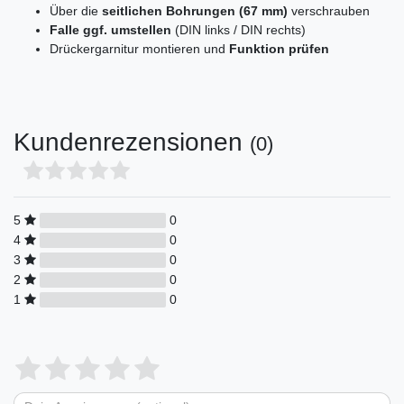
Über die
seitlichen Bohrungen (67 mm)
verschrauben
Falle ggf. umstellen
(DIN links / DIN rechts)
Drückergarnitur montieren und
Funktion prüfen
Kundenrezensionen
(0)
5
0
4
0
3
0
2
0
1
0
Bewertungssterne
1
2
3
4
5
von
von
von
von
von