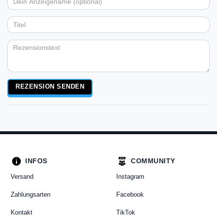
Dein
Platzhalter
5
5
5
5
5
Anzeigename
Bewertungssternen
Bewertungssternen
Bewertungssternen
Bewertungssternen
Bewertungssternen
(optional)
Titel
Rezensionstext
REZENSION SENDEN
INFOS
COMMUNITY
Versand
Instagram
Zahlungsarten
Facebook
Kontakt
TikTok