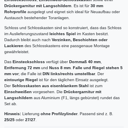
Drückergarnitur mit Langschildern
. Es ist für
30 mm
Rohrprofile
ausgelegt und eignet sich ideal für Neuaufbau oder
Austausch bestehender Toranlagen.
Schloss und Schlosskasten sind so konstruiert, dass das Schloss
im Auslieferungszustand
leichtes Spiel
im Kasten besitzt.
Dadurch bleibt auch nach
Verzinken, Beschichten oder
Lackieren
des Schlosskastens eine passgenaue Montage
gewährleistet.
Das
Einsteckschloss
verfügt über
Dornmaß 40 mm
,
Entfernung 72 mm
und
Nuss 8 mm
.
Falle und Riegel stehen 5
mm vor
; die Falle ist
DIN links/rechts umstellbar
. Der
eintourige Riegel
ist für den täglichen Einsatz ausgelegt.
Der
Schlosskasten aus eisenblankem Stahl
ist zum
Einschweißen
vorgesehen. Die
Drückergarnitur mit
Langschildern
aus Aluminium (F1, längs gebürstet) rundet das
Set ab.
Hinweis:
Lieferung
ohne Profilzylinder
. Passend sind z. B.
25/25
oder
27/27
.