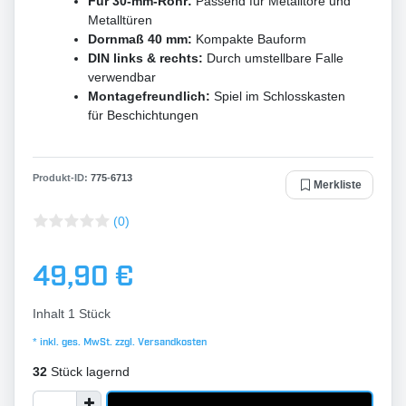
Für 30-mm-Rohr:
Passend für Metalltore und
Metalltüren
Dornmaß 40 mm:
Kompakte Bauform
DIN links & rechts:
Durch umstellbare Falle
verwendbar
Montagefreundlich:
Spiel im Schlosskasten
für Beschichtungen
Produkt-ID:
775
-
6713
Merkliste
(0)
49,90 €
Inhalt
1
Stück
* inkl. ges. MwSt. zzgl.
Versandkosten
32
Stück lagernd