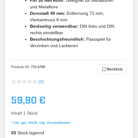
Für 30 mm Rohr:
Geeignet für Metalltüren
und Metalltore
Dornmaß 40 mm:
Entfernung 72 mm,
Vierkantnuss 8 mm
Beidseitig verwendbar:
DIN links und DIN
rechts einstellbar
Beschichtungsfreundlich:
Passspiel für
Verzinken und Lackieren
Produkt-ID:
772
-
6709
Merkliste
(0)
59,90 €
Inhalt
1
Stück
* inkl. ges. MwSt. zzgl.
Versandkosten
33
Stück lagernd