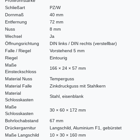
Profilrohrstärke
Schließart
PZ/W
Dornmaß
40 mm
Entfernung
72 mm
Nuss
8 mm
Wechsel
Ja
Öffnungsrichtung
DIN links / DIN rechts (verstellbar)
Falle / Riegel
Vorstehend 5 mm
Riegel
Eintourig
Maße
166 × 24 × 57 mm
Einsteckschloss
Material Nuss
Temperguss
Material Falle
Zinkdruckguss mit Stahlkern
Material
Stahl, eisenblank
Schlosskasten
Maße
30 × 60 × 172 mm
Schlosskasten
Bohrlochabstand
67 mm
Drückergarnitur
Langschild, Aluminium F1, gebürstet
Maße Langschild
10 × 30 × 160 mm