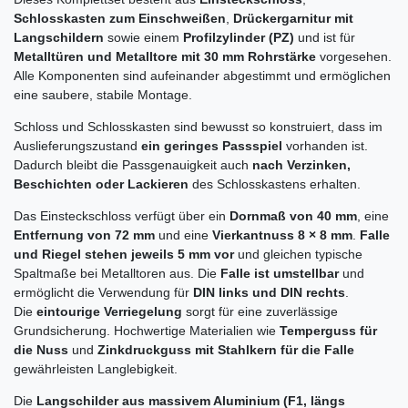
Schlosskasten zum Einschweißen
,
Drückergarnitur mit
Langschildern
sowie einem
Profilzylinder (PZ)
und ist für
Metalltüren und Metalltore mit 30 mm Rohrstärke
vorgesehen.
Alle Komponenten sind aufeinander abgestimmt und ermöglichen
eine saubere, stabile Montage.
Schloss und Schlosskasten sind bewusst so konstruiert, dass im
Auslieferungszustand
ein geringes Passspiel
vorhanden ist.
Dadurch bleibt die Passgenauigkeit auch
nach Verzinken,
Beschichten oder Lackieren
des Schlosskastens erhalten.
Das Einsteckschloss verfügt über ein
Dornmaß von 40 mm
, eine
Entfernung von 72 mm
und eine
Vierkantnuss 8 × 8 mm
.
Falle
und Riegel stehen jeweils 5 mm vor
und gleichen typische
Spaltmaße bei Metalltoren aus. Die
Falle ist umstellbar
und
ermöglicht die Verwendung für
DIN links und DIN rechts
.
Die
eintourige Verriegelung
sorgt für eine zuverlässige
Grundsicherung. Hochwertige Materialien wie
Temperguss für
die Nuss
und
Zinkdruckguss mit Stahlkern für die Falle
gewährleisten Langlebigkeit.
Die
Langschilder aus massivem Aluminium (F1, längs