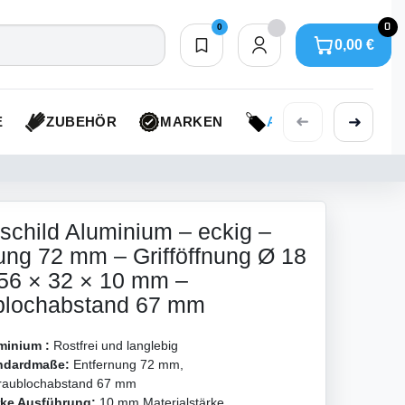
0
0
0,00 €
Merkliste
0,00 €
➜
➜
E
ZUBEHÖR
MARKEN
AKTIONEN
schild Aluminium – eckig –
ung 72 mm – Grifföffnung Ø 18
56 × 32 × 10 mm –
blochabstand 67 mm
minium :
Rostfrei und langlebig
ndardmaße:
Entfernung 72 mm,
raublochabstand 67 mm
rke Ausführung:
10 mm Materialstärke