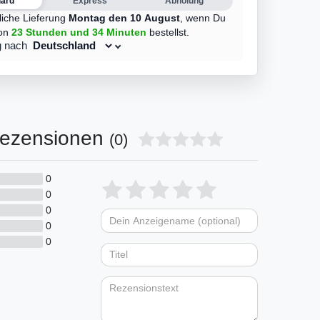
dard
Express
Abholung
liche Lieferung
Montag den 10 August
,
wenn Du
on
23 Stunden
und 34 Minuten
bestellst.
g nach
ezensionen
(0)
0
Bewertungssterne
1
2
3
4
5
0
0
von
von
von
von
von
0
Dein
Platzhalter
5
5
5
5
5
0
Anzeigename
Bewertungssternen
Bewertungsstern
Bewertungsste
Bewertungss
Bewertung
(optional)
Titel