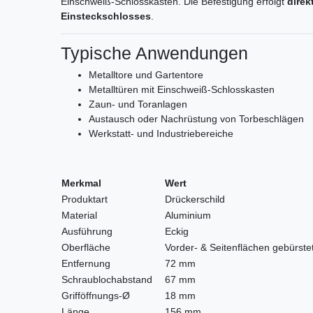
Einschweiß-Schlosskästen. Die Befestigung erfolgt
direk
Einsteckschlosses
.
Typische Anwendungen
Metalltore und Gartentore
Metalltüren mit Einschweiß-Schlosskasten
Zaun- und Toranlagen
Austausch oder Nachrüstung von Torbeschlägen
Werkstatt- und Industriebereiche
Merkmal
Wert
Produktart
Drückerschild
Material
Aluminium
Ausführung
Eckig
Oberfläche
Vorder- & Seitenflächen gebürstet
Entfernung
72 mm
Schraublochabstand
67 mm
Grifföffnungs-Ø
18 mm
Länge
156 mm