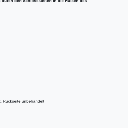
t durch den Schlosskasten in die Hülsen des
, Rückseite unbehandelt