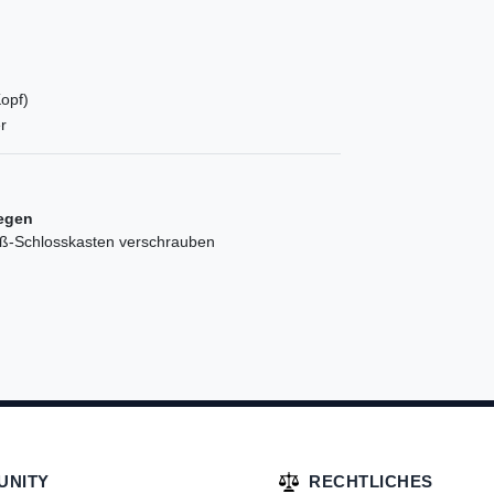
opf)
r
legen
ß-Schlosskasten verschrauben
UNITY
RECHTLICHES