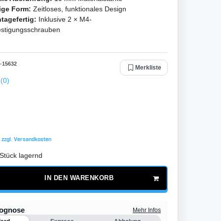
ige Form:
Zeitloses, funktionales Design
tagefertig:
Inklusive 2 × M4-
estigungsschrauben
-
15632
Merkliste
(0)
€
 zzgl.
Versandkosten
Stück lagernd
IN DEN WARENKORB
rognose
Mehr Infos