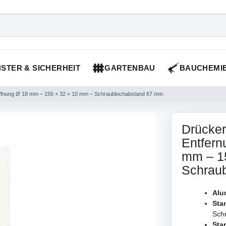
STER & SICHERHEIT
GARTENBAU
BAUCHEMI
föffnung Ø 18 mm – 156 × 32 × 10 mm – Schraublochabstand 67 mm
Drücker
Entfern
mm – 1
Schrau
Alu
Sta
Sch
Sta