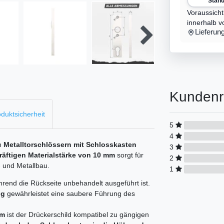
Stan
Voraussicht
innerhalb v
Lieferun
Kundenr
duktsicherheit
5
4
an
Metalltorschlössern mit Schlosskasten
3
räftigen Materialstärke von 10 mm
sorgt für
2
- und Metallbau.
1
hrend die Rückseite unbehandelt ausgeführt ist.
ng
gewährleistet eine saubere Führung des
mm
ist der Drückerschild kompatibel zu gängigen