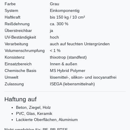
Farbe
Grau
System
Einkomponentig
Haftkraft
bis 150 kg / 10 cm²
Reißdehnung
ca. 300 %
Überstreichbar
ja
UV-Beständigkeit
hoch
Verarbeitung
auch auf feuchten Untergründen
Volumenschrumpfung
< 1 %
Konsistenz
thixotrop (standfest)
Einsatzbereich
Innen & außen
Chemische Basis
MS Hybrid Polymer
Umwelt
lösemittel-, silikon- und isocyanatfrei
Zulassung
ISEGA (lebensmittelnah)
Haftung auf
Beton, Ziegel, Holz
PVC, Glas, Keramik
Lackierte Oberflächen, Aluminium
Nicht empfohlen für: PE, PP, PTFE