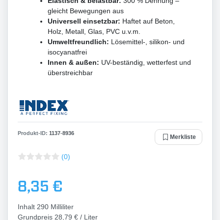
Elastisch & belastbar:
300 % Dehnung –
gleicht Bewegungen aus
Universell einsetzbar:
Haftet auf Beton,
Holz, Metall, Glas, PVC u.v.m.
Umweltfreundlich:
Lösemittel-, silikon- und
isocyanatfrei
Innen & außen:
UV-beständig, wetterfest und
überstreichbar
Produkt-ID:
1137
-
8936
Merkliste
(0)
8,35 €
Inhalt
290
Milliliter
Grundpreis
28,79 € / Liter