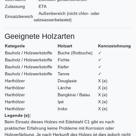
Zulassung
ETA
Außenbereich (nicht chlor- oder
Einsatzbereich
salzwasserbelastet)
Geeignete Holzarten
Kategorie
Holzart
Kennzeichnung
Bauholz / Holzwerkstoffe
Buche (Rotbuche)
✓
Bauholz / Holzwerkstoffe
Fichte
✓
Bauholz / Holzwerkstoffe
Kiefer
✓
Bauholz / Holzwerkstoffe
Tanne
✓
Harthölzer
Douglasie
X (e)
Harthölzer
Lärche
X (e)
Harthölzer
Bangkirai / Balau
X (e)
Harthölzer
Ipé
X (e)
Harthölzer
Iroko
X (e)
Legende (e):
Beim Einsatz dieses Holzes mit Edelstahl C1 gibt es nach
praktischer Erfahrung keine Probleme mit Korrosion oder
Holzverfärbung. Je nach Herkunft des Holzes ist dies jedoch nicht