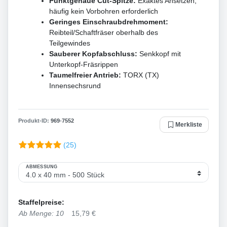
Punktgenaue Cut-Spitze:
Exaktes Ansetzen,
häufig kein Vorbohren erforderlich
Geringes Einschraubdrehmoment:
Reibteil/Schaftfräser oberhalb des
Teilgewindes
Sauberer Kopfabschluss:
Senkkopf mit
Unterkopf-Fräsrippen
Taumelfreier Antrieb:
TORX (TX)
Innensechsrund
Produkt-ID:
969
-
7552
Merkliste
(25)
ABMESSUNG
Staffelpreise:
Ab Menge: 10
15,79 €