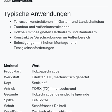
oder
Meerwasser
.
Typische Anwendungen
Terrassenkonstruktionen im Garten- und Landschaftsbau
Zaunbau und Außenkonstruktionen
Holzbau mit geeigneten Harthölzern und Bauhölzern
Konstruktive Verschraubungen im Außenbereich
Befestigungen mit hohen Montage- und
Festigkeitsanforderungen
Merkmal
Wert
Produktart
Holzbauschraube
Werkstoff
Edelstahl C1, martensitisch gehärtet
Kopf
Senkkopf
Antrieb
TORX (TX) Innensechsrund
Gewinde
Holzschraubengewinde, Teilgewinde
Spitze
Cut-Spitze
Schaft
Schaftfräser / Reibteil
Oberfläche
Zweifach gleitbeschichtet