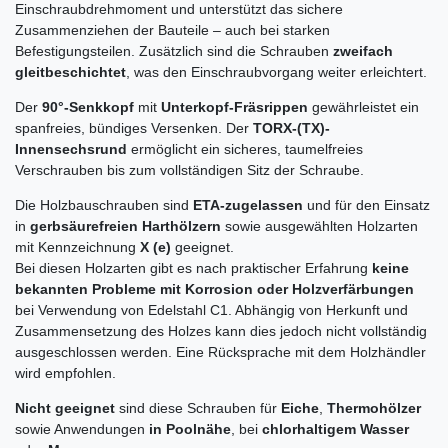
Einschraubdrehmoment und unterstützt das sichere
Zusammenziehen der Bauteile – auch bei starken
Befestigungsteilen. Zusätzlich sind die Schrauben
zweifach
gleitbeschichtet
, was den Einschraubvorgang weiter erleichtert.
Der
90°-Senkkopf
mit
Unterkopf-Fräsrippen
gewährleistet ein
spanfreies, bündiges Versenken. Der
TORX-(TX)-
Innensechsrund
ermöglicht ein sicheres, taumelfreies
Verschrauben bis zum vollständigen Sitz der Schraube.
Die Holzbauschrauben sind
ETA-zugelassen
und für den Einsatz
in
gerbsäurefreien Harthölzern
sowie ausgewählten Holzarten
mit Kennzeichnung
X (e)
geeignet.
Bei diesen Holzarten gibt es nach praktischer Erfahrung
keine
bekannten Probleme mit Korrosion oder Holzverfärbungen
bei Verwendung von Edelstahl C1. Abhängig von Herkunft und
Zusammensetzung des Holzes kann dies jedoch nicht vollständig
ausgeschlossen werden. Eine Rücksprache mit dem Holzhändler
wird empfohlen.
Nicht geeignet
sind diese Schrauben für
Eiche
,
Thermohölzer
sowie Anwendungen
in Poolnähe
, bei
chlorhaltigem Wasser