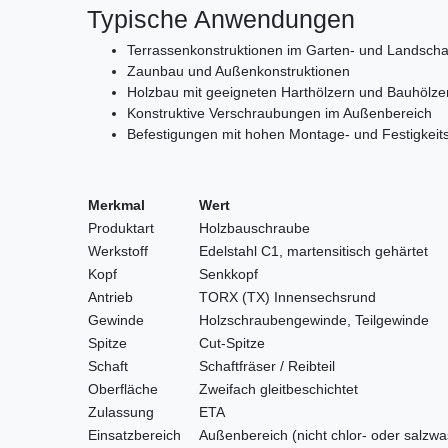
Typische Anwendungen
Terrassenkonstruktionen im Garten- und Landscha
Zaunbau und Außenkonstruktionen
Holzbau mit geeigneten Harthölzern und Bauhölze
Konstruktive Verschraubungen im Außenbereich
Befestigungen mit hohen Montage- und Festigkei
Merkmal
Wert
Produktart
Holzbauschraube
Werkstoff
Edelstahl C1, martensitisch gehärtet
Kopf
Senkkopf
Antrieb
TORX (TX) Innensechsrund
Gewinde
Holzschraubengewinde, Teilgewinde
Spitze
Cut-Spitze
Schaft
Schaftfräser / Reibteil
Oberfläche
Zweifach gleitbeschichtet
Zulassung
ETA
Einsatzbereich
Außenbereich (nicht chlor- oder salzwas