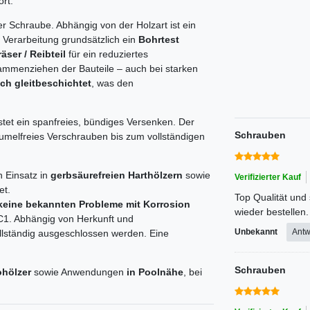
rt.
 Schraube. Abhängig von der Holzart ist ein
r Verarbeitung grundsätzlich ein
Bohrtest
äser / Reibteil
für ein reduziertes
mmenziehen der Bauteile – auch bei starken
ch gleitbeschichtet
, was den
tet ein spanfreies, bündiges Versenken. Der
Schrauben
aumelfreies Verschrauben bis zum vollständigen
 Einsatz in
gerbsäurefreien Harthölzern
sowie
Verifizierter Kauf
et.
Top Qualität und 
keine bekannten Probleme mit Korrosion
wieder bestellen.
C1. Abhängig von Herkunft und
Unbekannt
Antw
lständig ausgeschlossen werden. Eine
Schrauben
hölzer
sowie Anwendungen
in Poolnähe
, bei