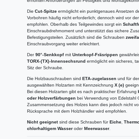
erhöhten Anforderungen an Festigkeit und Montagekomfo
Die
Cut-Spitze
ermöglicht ein punktgenaues Ansetzen der
Vorbohren häufig nicht erforderlich; dennoch wird vor de
empfohlen. Oberhalb des Teilgewindes sorgt ein
Schaftfr
Einschraubdrehmoment und unterstützt das sichere Zusa
Befestigungsteilen. Zusätzlich sind die Schrauben
zweifa
Einschraubvorgang weiter erleichtert.
Der
90°-Senkkopf
mit
Unterkopf-Fräsrippen
gewährleis
TORX-(TX)-Innensechsrund
ermöglicht ein sicheres, t
Sitz der Schraube.
Die Holzbauschrauben sind
ETA-zugelassen
und für den
ausgewählten Holzarten mit Kennzeichnung
X (e)
geeign
Bei diesen Holzarten gibt es nach praktischer Erfahrung
oder Holzverfärbungen
bei Verwendung von Edelstahl 
Zusammensetzung des Holzes kann dies jedoch nicht vol
Rücksprache mit dem Holzhändler wird empfohlen.
Nicht geeignet
sind diese Schrauben für
Eiche
,
Thermo
chlorhaltigem Wasser
oder
Meerwasser
.