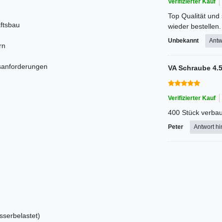
Verifizierter Kauf
Top Qualität und 
ftsbau
wieder bestellen.
Unbekannt
Antw
rn
tsanforderungen
VA Schraube 4.5
Verifizierter Kauf
400 Stück verba
Peter
Antwort h
serbelastet)