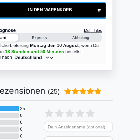
IN DEN WARENKORB
rognose
Mehr Infos
dard
Express
Abholung
liche Lieferung
Montag den 10 August
,
wenn Du
on
18 Stunden
und 50 Minuten
bestellst.
g nach
ezensionen
(25)
25
Bewertungssterne
1
2
3
4
5
0
0
von
von
von
von
von
0
Dein
Platzhalter
5
5
5
5
5
0