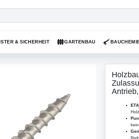
STER & SICHERHEIT
GARTENBAU
BAUCHEMI
Holzbau
Zulassu
Antrieb
ETA
Hol
Pun
kein
Ger
Reib