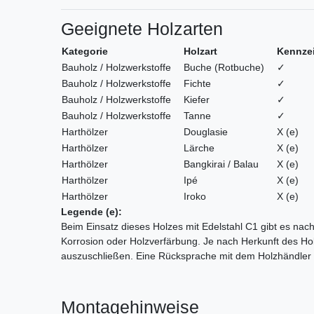
Geeignete Holzarten
Kategorie
Holzart
Kennzei
Bauholz / Holzwerkstoffe
Buche (Rotbuche)
✓
Bauholz / Holzwerkstoffe
Fichte
✓
Bauholz / Holzwerkstoffe
Kiefer
✓
Bauholz / Holzwerkstoffe
Tanne
✓
Harthölzer
Douglasie
X (e)
Harthölzer
Lärche
X (e)
Harthölzer
Bangkirai / Balau
X (e)
Harthölzer
Ipé
X (e)
Harthölzer
Iroko
X (e)
Legende (e):
Beim Einsatz dieses Holzes mit Edelstahl C1 gibt es nac
Korrosion oder Holzverfärbung. Je nach Herkunft des Holz
auszuschließen. Eine Rücksprache mit dem Holzhändler 
Montagehinweise