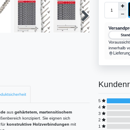
Versandp
Stan
Voraussicht
innerhalb v
Lieferun
Kundenr
duktsicherheit
5
4
nde
aus
gehärtetem, martensitischem
3
enbereich konzipiert. Sie eignen sich
2
 für
konstruktive Holzverbindungen
mit
1