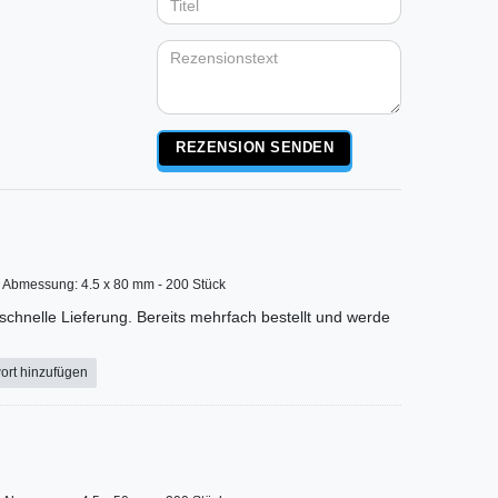
Anzeigename
Bewertungssternen
Bewertungsstern
Bewertungsste
Bewertungss
Bewertung
(optional)
Titel
Rezensionstext
REZENSION SENDEN
Abmessung: 4.5 x 80 mm - 200 Stück
schnelle Lieferung. Bereits mehrfach bestellt und werde
ort hinzufügen