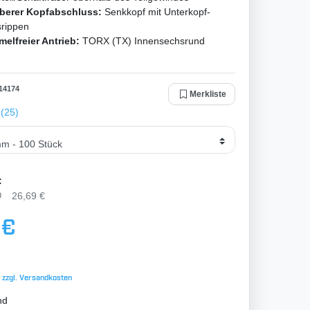
berer Kopfabschluss:
Senkkopf mit Unterkopf-
srippen
melfreier Antrieb:
TORX (TX) Innensechsrund
14174
Merkliste
(25)
:
0
26,69 €
 €
 zzgl.
Versandkosten
nd