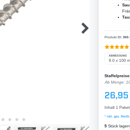
Sau
Frä
Tau
Produkt-ID:
969
-
ABMESSUNG
Staffelpreise
Ab Menge: 1
26,95
Inhalt
1
Paket
* inkl. ges. MwSt.
5
Stück lager