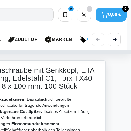
0
0
0,00 €
Merkliste
0,00 €
➜
➜
E
ZUBEHÖR
MARKEN
AKTIONEN
schraube mit Senkkopf, ETA
ng, Edelstahl C1, Torx TX40
, 8 x 100 mm, 100 Stück
-zugelassen:
Bauaufsichtlich geprüfte
zschraube für tragende Anwendungen
ktgenaue Cut-Spitze:
Exaktes Ansetzen, häufig
 Vorbohren erforderlich
inges Einschraubdrehmoment:
teil/Schaftfräser oberhalb des Teilgewindes